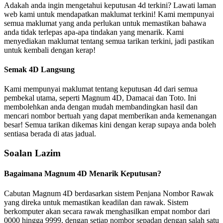
Adakah anda ingin mengetahui keputusan 4d terkini? Lawati laman
web kami untuk mendapatkan maklumat terkini! Kami mempunyai
semua maklumat yang anda perlukan untuk memastikan bahawa
anda tidak terlepas apa-apa tindakan yang menarik. Kami
menyediakan maklumat tentang semua tarikan terkini, jadi pastikan
untuk kembali dengan kerap!
Semak 4D Langsung
Kami mempunyai maklumat tentang keputusan 4d dari semua
pembekal utama, seperti Magnum 4D, Damacai dan Toto. Ini
membolehkan anda dengan mudah membandingkan hasil dan
mencari nombor bertuah yang dapat memberikan anda kemenangan
besar! Semua tarikan dikemas kini dengan kerap supaya anda boleh
sentiasa berada di atas jadual.
Soalan Lazim
Bagaimana Magnum 4D Menarik Keputusan?
Cabutan Magnum 4D berdasarkan sistem Penjana Nombor Rawak
yang direka untuk memastikan keadilan dan rawak. Sistem
berkomputer akan secara rawak menghasilkan empat nombor dari
0000 hingga 9999, dengan setiap nombor sepadan dengan salah satu