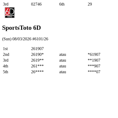
3rd
02746
6th
29
SportsToto 6D
(Sun) 08/03/2026 #6101/26
1st
261907
2nd
26190*
atau
*61907
3rd
2619**
atau
**1907
4th
261***
atau
***907
5th
26****
atau
****07