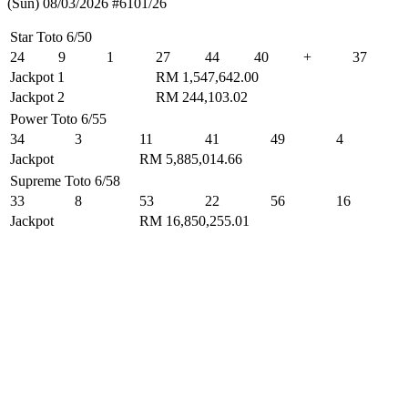
(Sun) 08/03/2026 #6101/26
Star Toto 6/50
24
9
1
27
44
40
+
37
Jackpot 1
RM 1,547,642.00
Jackpot 2
RM 244,103.02
Power Toto 6/55
34
3
11
41
49
4
Jackpot
RM 5,885,014.66
Supreme Toto 6/58
33
8
53
22
56
16
Jackpot
RM 16,850,255.01