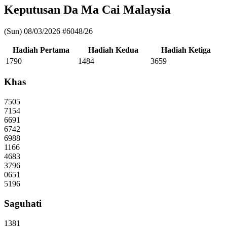
Keputusan Da Ma Cai Malaysia
(Sun) 08/03/2026 #6048/26
Hadiah Pertama
Hadiah Kedua
Hadiah Ketiga
1790
1484
3659
Khas
7505
7154
6691
6742
6988
1166
4683
3796
0651
5196
Saguhati
1381