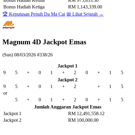
Bonus Hadiah Kedua
RM 975,833.30
Bonus Hadiah Ketiga
RM 1,143,339.00
🏆 Keputusan Penuh Da Ma Cai
📅 Lihat Sejarah →
Magnum 4D Jackpot Emas
(Sun) 08/03/2026 #338/26
Jackpot 1
9
5
+
0
1
+
2
0
+
1
5
Jackpot 2
9
5
+
0
1
+
2
+
1
5
or
5
+
0
1
+
2
0
+
1
5
Jumlah Anggaran Jackpot Emas
Jackpot 1
RM 12,491,558.12
Jackpot 2
RM 100,000.00