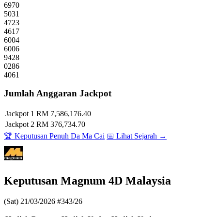
6970
5031
4723
4617
6004
6006
9428
0286
4061
Jumlah Anggaran Jackpot
Jackpot 1
RM 7,586,176.40
Jackpot 2
RM 376,734.70
🏆 Keputusan Penuh Da Ma Cai
📅 Lihat Sejarah →
Keputusan Magnum 4D Malaysia
(Sat) 21/03/2026 #343/26