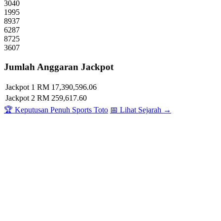
3040
1995
8937
6287
8725
3607
Jumlah Anggaran Jackpot
Jackpot 1
RM 17,390,596.06
Jackpot 2
RM 259,617.60
🏆 Keputusan Penuh Sports Toto
📅 Lihat Sejarah →