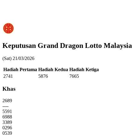
Keputusan Grand Dragon Lotto Malaysia
(Sat) 21/03/2026
Hadiah Pertama
Hadiah Kedua
Hadiah Ketiga
2741
5876
7665
Khas
2689
----
5591
6988
3389
0296
0539