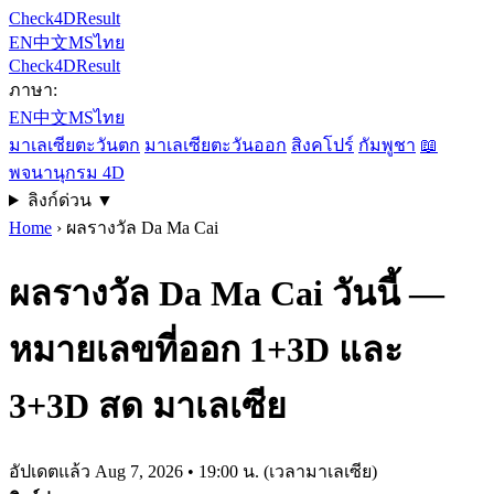
Check4DResult
EN
中文
MS
ไทย
Check4DResult
ภาษา:
EN
中文
MS
ไทย
มาเลเซียตะวันตก
มาเลเซียตะวันออก
สิงคโปร์
กัมพูชา
📖
พจนานุกรม 4D
ลิงก์ด่วน
▼
Home
›
ผลรางวัล Da Ma Cai
ผลรางวัล Da Ma Cai วันนี้ —
หมายเลขที่ออก 1+3D และ
3+3D สด มาเลเซีย
อัปเดตแล้ว Aug 7, 2026 • 19:00 น. (เวลามาเลเซีย)