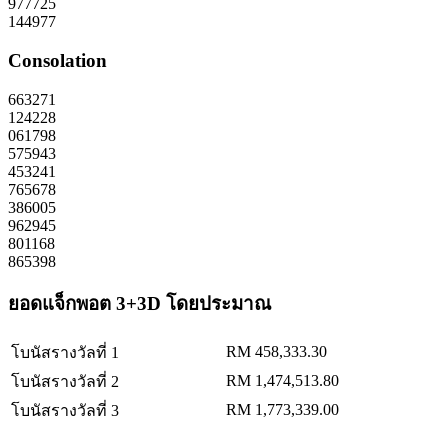
977725
144977
Consolation
663271
124228
061798
575943
453241
765678
386005
962945
801168
865398
ยอดแจ็กพอต 3+3D โดยประมาณ
RM 458,333.30
โบนัสรางวัลที่ 1
RM 1,474,513.80
โบนัสรางวัลที่ 2
RM 1,773,339.00
โบนัสรางวัลที่ 3