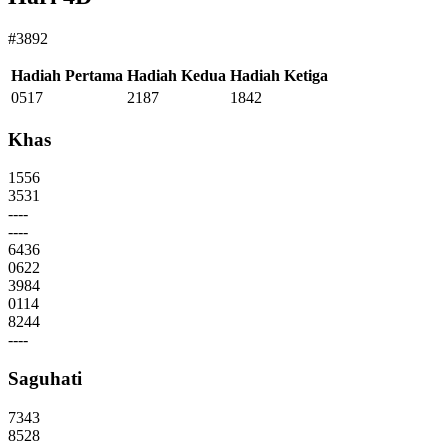
#3892
Hadiah Pertama
Hadiah Kedua
Hadiah Ketiga
0517
2187
1842
Khas
1556
3531
----
----
6436
0622
3984
0114
8244
----
Saguhati
7343
8528