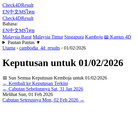
Check4DResult
EN
中文
MS
ไทย
Check4DResult
Bahasa:
EN
中文
MS
ไทย
Malaysia Barat
Malaysia Timur
Singapura
Kamboja
📖
Kamus 4D
Pautan Pantas
▼
Utama
›
cambodia_4d_results
›
01/02/2026
Keputusan untuk 01/02/2026
📅 Sun
Semua Keputusan Kemboja untuk 01/02/2026
← Kembali ke Keputusan Terkini
←
Cabutan Sebelumnya
Sat, 31 Jan 2026
Melihat
Sun, 01 Feb 2026
Cabutan Seterusnya
Mon, 02 Feb 2026
→