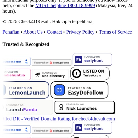
help, contact the
MUST helpline 1800-18-9999
(Malaysia, free, 24
hours).
© 2026 Check4DResult. Hak cipta terpelihara.
Penafian
•
About Us
•
Contact
•
Privacy Policy
•
Terms of Service
Trusted & Recognized