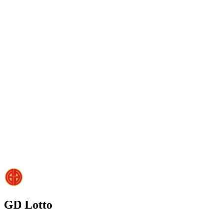
GD Lotto