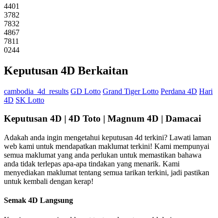
4401
3782
7832
4867
7811
0244
Keputusan 4D Berkaitan
cambodia_4d_results
GD Lotto
Grand Tiger Lotto
Perdana 4D
Hari
4D
SK Lotto
Keputusan 4D | 4D Toto | Magnum 4D | Damacai
Adakah anda ingin mengetahui keputusan 4d terkini? Lawati laman
web kami untuk mendapatkan maklumat terkini! Kami mempunyai
semua maklumat yang anda perlukan untuk memastikan bahawa
anda tidak terlepas apa-apa tindakan yang menarik. Kami
menyediakan maklumat tentang semua tarikan terkini, jadi pastikan
untuk kembali dengan kerap!
Semak 4D Langsung