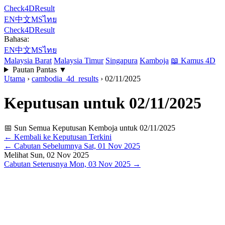
Check4DResult
EN
中文
MS
ไทย
Check4DResult
Bahasa:
EN
中文
MS
ไทย
Malaysia Barat
Malaysia Timur
Singapura
Kamboja
📖
Kamus 4D
Pautan Pantas
▼
Utama
›
cambodia_4d_results
›
02/11/2025
Keputusan untuk 02/11/2025
📅 Sun
Semua Keputusan Kemboja untuk 02/11/2025
← Kembali ke Keputusan Terkini
←
Cabutan Sebelumnya
Sat, 01 Nov 2025
Melihat
Sun, 02 Nov 2025
Cabutan Seterusnya
Mon, 03 Nov 2025
→