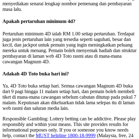
menyediakan senarai lengkap nombor pemenang dan pembayaran
masa lalu.
Apakah pertaruhan minimum 4d?
Pertaruhan minimum 4D ialah RM 1.00 setiap pertaruhan. Terdapat
juga jenis pertaruhan lain yang tersedia seperti saguhati, besar dan
kecil, dan jackpot untuk pemain yang ingin meningkatkan peluang
mereka untuk menang. Pemain boleh menyemak hadiah dan struktur
pembayaran di laman web 4D Toto rasmi atau di mana-mana
cawangan Magnum 4D.
Adakah 4D Toto buka hari ini?
Ya, 4D Toto buka setiap hari. Semua cawangan Magnum 4D buka
dari 9 pagi hingga 11 malam setiap hari, dan pemain boleh membeli
tiket di mana-mana cawangan sebelum cabutan ditutup pada pukul 7
malam. Keputusan akan dikeluarkan tidak lama selepas itu di laman
web rasmi dan saluran media lain.
Responsible Gambling:
Lottery betting can be addictive. Please play
responsibly and within your means. This site provides results for
informational purposes only. If you or someone you know needs
help, contact the
MUST helpline 1800-18-9999
(Malaysia, free, 24