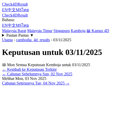
Check4DResult
EN
中文
MS
ไทย
Check4DResult
Bahasa:
EN
中文
MS
ไทย
Malaysia Barat
Malaysia Timur
Singapura
Kamboja
📖
Kamus 4D
Pautan Pantas
▼
Utama
›
cambodia_4d_results
›
03/11/2025
Keputusan untuk 03/11/2025
📅 Mon
Semua Keputusan Kemboja untuk 03/11/2025
← Kembali ke Keputusan Terkini
←
Cabutan Sebelumnya
Sun, 02 Nov 2025
Melihat
Mon, 03 Nov 2025
Cabutan Seterusnya
Tue, 04 Nov 2025
→