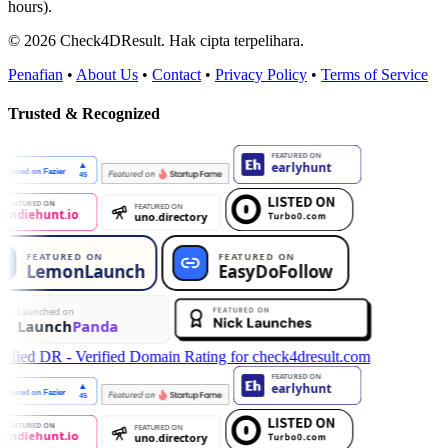
hours).
© 2026 Check4DResult. Hak cipta terpelihara.
Penafian
•
About Us
•
Contact
•
Privacy Policy
•
Terms of Service
Trusted & Recognized