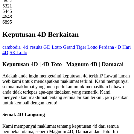
5852
5321
5445
4648
6895
Keputusan 4D Berkaitan
cambodia_4d_results
GD Lotto
Grand Tiger Lotto
Perdana 4D
Hari
4D
SK Lotto
Keputusan 4D | 4D Toto | Magnum 4D | Damacai
Adakah anda ingin mengetahui keputusan 4d terkini? Lawati laman
web kami untuk mendapatkan maklumat terkini! Kami mempunyai
semua maklumat yang anda perlukan untuk memastikan bahawa
anda tidak terlepas apa-apa tindakan yang menarik. Kami
menyediakan maklumat tentang semua tarikan terkini, jadi pastikan
untuk kembali dengan kerap!
Semak 4D Langsung
Kami mempunyai maklumat tentang keputusan 4d dari semua
pembekal utama, seperti Magnum 4D, Damacai dan Toto. Ini