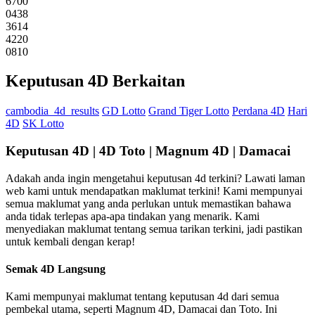
6700
0438
3614
4220
0810
Keputusan 4D Berkaitan
cambodia_4d_results
GD Lotto
Grand Tiger Lotto
Perdana 4D
Hari
4D
SK Lotto
Keputusan 4D | 4D Toto | Magnum 4D | Damacai
Adakah anda ingin mengetahui keputusan 4d terkini? Lawati laman
web kami untuk mendapatkan maklumat terkini! Kami mempunyai
semua maklumat yang anda perlukan untuk memastikan bahawa
anda tidak terlepas apa-apa tindakan yang menarik. Kami
menyediakan maklumat tentang semua tarikan terkini, jadi pastikan
untuk kembali dengan kerap!
Semak 4D Langsung
Kami mempunyai maklumat tentang keputusan 4d dari semua
pembekal utama, seperti Magnum 4D, Damacai dan Toto. Ini