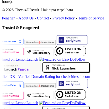
hours).
© 2026 Check4DResult. Hak cipta terpelihara.
Penafian
•
About Us
•
Contact
•
Privacy Policy
•
Terms of Service
Trusted & Recognized