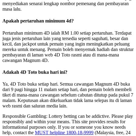
menyediakan senarai lengkap nombor pemenang dan pembayaran
masa lalu.
Apakah pertaruhan minimum 4d?
Pertaruhan minimum 4D ialah RM 1.00 setiap pertaruhan. Terdapat
juga jenis pertaruhan lain yang tersedia seperti saguhati, besar dan
kecil, dan jackpot untuk pemain yang ingin meningkatkan peluang
mereka untuk menang. Pemain boleh menyemak hadiah dan struktur
pembayaran di laman web 4D Toto rasmi atau di mana-mana
cawangan Magnum 4D.
Adakah 4D Toto buka hari ini?
Ya, 4D Toto buka setiap hari. Semua cawangan Magnum 4D buka
dari 9 pagi hingga 11 malam setiap hari, dan pemain boleh membeli
tiket di mana-mana cawangan sebelum cabutan ditutup pada pukul 7
malam. Keputusan akan dikeluarkan tidak lama selepas itu di laman
web rasmi dan saluran media lain.
Responsible Gambling:
Lottery betting can be addictive. Please play
responsibly and within your means. This site provides results for
informational purposes only. If you or someone you know needs
help, contact the
MUST helpline 1800-18-9999
(Malaysia, free, 24