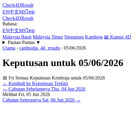
Check4DResult
EN
中文
MS
ไทย
Check4DResult
Bahasa:
EN
中文
MS
ไทย
Malaysia Barat
Malaysia Timur
Singapura
Kamboja
📖
Kamus 4D
Pautan Pantas
▼
Utama
›
cambodia_4d_results
›
05/06/2026
Keputusan untuk 05/06/2026
📅 Fri
Semua Keputusan Kemboja untuk 05/06/2026
← Kembali ke Keputusan Terkini
←
Cabutan Sebelumnya
Thu, 04 Jun 2026
Melihat
Fri, 05 Jun 2026
Cabutan Seterusnya
Sat, 06 Jun 2026
→