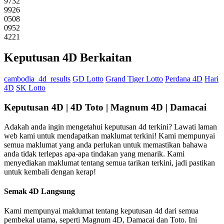
9732
9926
0508
0952
4221
Keputusan 4D Berkaitan
cambodia_4d_results
GD Lotto
Grand Tiger Lotto
Perdana 4D
Hari
4D
SK Lotto
Keputusan 4D | 4D Toto | Magnum 4D | Damacai
Adakah anda ingin mengetahui keputusan 4d terkini? Lawati laman
web kami untuk mendapatkan maklumat terkini! Kami mempunyai
semua maklumat yang anda perlukan untuk memastikan bahawa
anda tidak terlepas apa-apa tindakan yang menarik. Kami
menyediakan maklumat tentang semua tarikan terkini, jadi pastikan
untuk kembali dengan kerap!
Semak 4D Langsung
Kami mempunyai maklumat tentang keputusan 4d dari semua
pembekal utama, seperti Magnum 4D, Damacai dan Toto. Ini