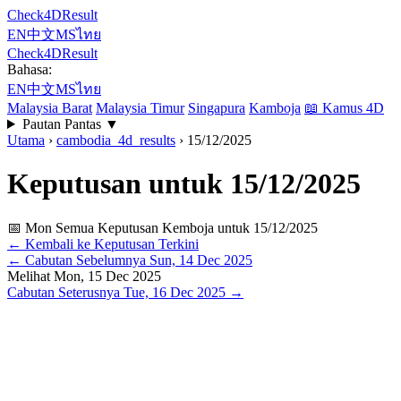
Check4DResult
EN
中文
MS
ไทย
Check4DResult
Bahasa:
EN
中文
MS
ไทย
Malaysia Barat
Malaysia Timur
Singapura
Kamboja
📖
Kamus 4D
Pautan Pantas
▼
Utama
›
cambodia_4d_results
›
15/12/2025
Keputusan untuk 15/12/2025
📅 Mon
Semua Keputusan Kemboja untuk 15/12/2025
← Kembali ke Keputusan Terkini
←
Cabutan Sebelumnya
Sun, 14 Dec 2025
Melihat
Mon, 15 Dec 2025
Cabutan Seterusnya
Tue, 16 Dec 2025
→