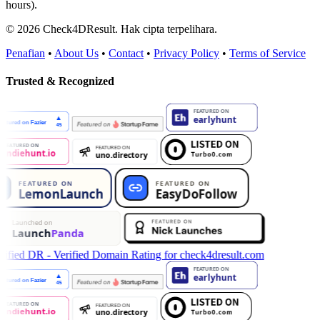
hours).
© 2026 Check4DResult. Hak cipta terpelihara.
Penafian
•
About Us
•
Contact
•
Privacy Policy
•
Terms of Service
Trusted & Recognized