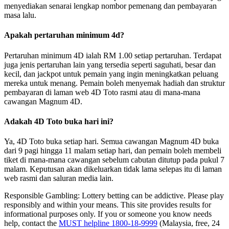
menyediakan senarai lengkap nombor pemenang dan pembayaran
masa lalu.
Apakah pertaruhan minimum 4d?
Pertaruhan minimum 4D ialah RM 1.00 setiap pertaruhan. Terdapat
juga jenis pertaruhan lain yang tersedia seperti saguhati, besar dan
kecil, dan jackpot untuk pemain yang ingin meningkatkan peluang
mereka untuk menang. Pemain boleh menyemak hadiah dan struktur
pembayaran di laman web 4D Toto rasmi atau di mana-mana
cawangan Magnum 4D.
Adakah 4D Toto buka hari ini?
Ya, 4D Toto buka setiap hari. Semua cawangan Magnum 4D buka
dari 9 pagi hingga 11 malam setiap hari, dan pemain boleh membeli
tiket di mana-mana cawangan sebelum cabutan ditutup pada pukul 7
malam. Keputusan akan dikeluarkan tidak lama selepas itu di laman
web rasmi dan saluran media lain.
Responsible Gambling:
Lottery betting can be addictive. Please play
responsibly and within your means. This site provides results for
informational purposes only. If you or someone you know needs
help, contact the
MUST helpline 1800-18-9999
(Malaysia, free, 24