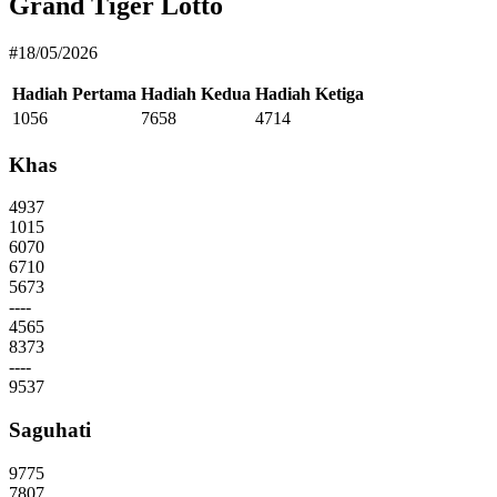
Grand Tiger Lotto
#18/05/2026
Hadiah Pertama
Hadiah Kedua
Hadiah Ketiga
1056
7658
4714
Khas
4937
1015
6070
6710
5673
----
4565
8373
----
9537
Saguhati
9775
7807