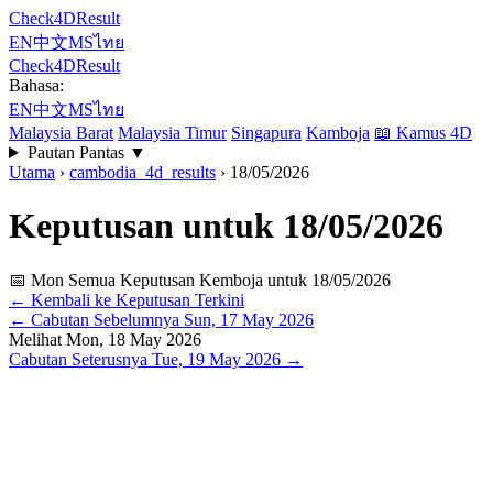
Check4DResult
EN
中文
MS
ไทย
Check4DResult
Bahasa:
EN
中文
MS
ไทย
Malaysia Barat
Malaysia Timur
Singapura
Kamboja
📖
Kamus 4D
Pautan Pantas
▼
Utama
›
cambodia_4d_results
›
18/05/2026
Keputusan untuk 18/05/2026
📅 Mon
Semua Keputusan Kemboja untuk 18/05/2026
← Kembali ke Keputusan Terkini
←
Cabutan Sebelumnya
Sun, 17 May 2026
Melihat
Mon, 18 May 2026
Cabutan Seterusnya
Tue, 19 May 2026
→