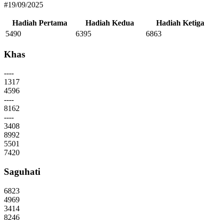
#19/09/2025
Hadiah Pertama
Hadiah Kedua
Hadiah Ketiga
5490
6395
6863
Khas
----
1317
4596
----
8162
----
3408
8992
5501
7420
Saguhati
6823
4969
3414
8246