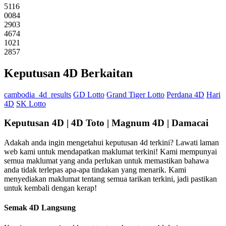
5116
0084
2903
4674
1021
2857
Keputusan 4D Berkaitan
cambodia_4d_results
GD Lotto
Grand Tiger Lotto
Perdana 4D
Hari
4D
SK Lotto
Keputusan 4D | 4D Toto | Magnum 4D | Damacai
Adakah anda ingin mengetahui keputusan 4d terkini? Lawati laman
web kami untuk mendapatkan maklumat terkini! Kami mempunyai
semua maklumat yang anda perlukan untuk memastikan bahawa
anda tidak terlepas apa-apa tindakan yang menarik. Kami
menyediakan maklumat tentang semua tarikan terkini, jadi pastikan
untuk kembali dengan kerap!
Semak 4D Langsung