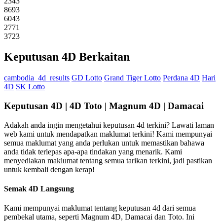
2343
8693
6043
2771
3723
Keputusan 4D Berkaitan
cambodia_4d_results
GD Lotto
Grand Tiger Lotto
Perdana 4D
Hari
4D
SK Lotto
Keputusan 4D | 4D Toto | Magnum 4D | Damacai
Adakah anda ingin mengetahui keputusan 4d terkini? Lawati laman
web kami untuk mendapatkan maklumat terkini! Kami mempunyai
semua maklumat yang anda perlukan untuk memastikan bahawa
anda tidak terlepas apa-apa tindakan yang menarik. Kami
menyediakan maklumat tentang semua tarikan terkini, jadi pastikan
untuk kembali dengan kerap!
Semak 4D Langsung
Kami mempunyai maklumat tentang keputusan 4d dari semua
pembekal utama, seperti Magnum 4D, Damacai dan Toto. Ini