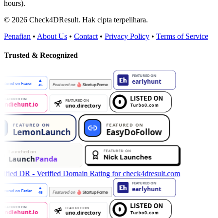
hours).
© 2026 Check4DResult. Hak cipta terpelihara.
Penafian
•
About Us
•
Contact
•
Privacy Policy
•
Terms of Service
Trusted & Recognized