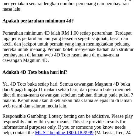
menyediakan senarai lengkap nombor pemenang dan pembayaran
masa lalu.
Apakah pertaruhan minimum 4d?
Pertaruhan minimum 4D ialah RM 1.00 setiap pertaruhan. Terdapat
juga jenis pertaruhan lain yang tersedia seperti saguhati, besar dan
kecil, dan jackpot untuk pemain yang ingin meningkatkan peluang
mereka untuk menang. Pemain boleh menyemak hadiah dan struktur
pembayaran di laman web 4D Toto rasmi atau di mana-mana
cawangan Magnum 4D.
Adakah 4D Toto buka hari ini?
Ya, 4D Toto buka setiap hari. Semua cawangan Magnum 4D buka
dari 9 pagi hingga 11 malam setiap hari, dan pemain boleh membeli
tiket di mana-mana cawangan sebelum cabutan ditutup pada pukul 7
malam. Keputusan akan dikeluarkan tidak lama selepas itu di laman
web rasmi dan saluran media lain.
Responsible Gambling:
Lottery betting can be addictive. Please play
responsibly and within your means. This site provides results for
informational purposes only. If you or someone you know needs
help, contact the
MUST helpline 1800-18-9999
(Malaysia, free, 24