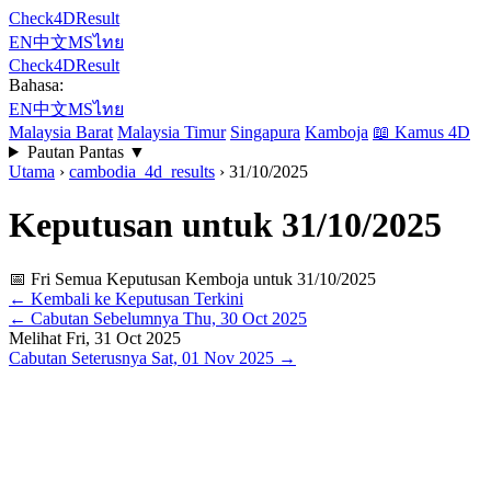
Check4DResult
EN
中文
MS
ไทย
Check4DResult
Bahasa:
EN
中文
MS
ไทย
Malaysia Barat
Malaysia Timur
Singapura
Kamboja
📖
Kamus 4D
Pautan Pantas
▼
Utama
›
cambodia_4d_results
›
31/10/2025
Keputusan untuk 31/10/2025
📅 Fri
Semua Keputusan Kemboja untuk 31/10/2025
← Kembali ke Keputusan Terkini
←
Cabutan Sebelumnya
Thu, 30 Oct 2025
Melihat
Fri, 31 Oct 2025
Cabutan Seterusnya
Sat, 01 Nov 2025
→