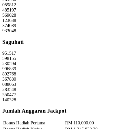
059812
485197
569028
123638
374089
933048
Saguhati
951517
598155
230594
996839
892768
367880
088063
283548
550477
140328
Jumlah Anggaran Jackpot
Bonus Hadiah Pertama
RM 110,000.00