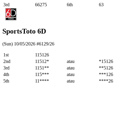
3rd
66275
6th
63
SportsToto 6D
(Sun) 10/05/2026 #6129/26
1st
115126
2nd
11512*
atau
*15126
3rd
1151**
atau
**5126
4th
115***
atau
***126
5th
11****
atau
****26