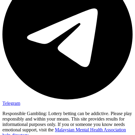
Telegram
Responsible Gambling:
Lottery betting can be addictive. Please play
responsibly and within your means. This site provides results for
informational purposes only. If you or someone you know needs
emotional support, visit the
Malaysian Mental Health Association