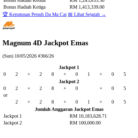
Bonus Hadiah Kedua
RM 1,245,833.30
Bonus Hadiah Ketiga
RM 1,413,339.00
🏆 Keputusan Penuh Da Ma Cai
📅 Lihat Sejarah →
Magnum 4D Jackpot Emas
(Sun) 10/05/2026 #366/26
Jackpot 1
0
2
+
2
8
+
0
1
+
0
5
Jackpot 2
0
2
+
2
8
+
0
+
0
5
or
2
+
2
8
+
0
1
+
0
5
Jumlah Anggaran Jackpot Emas
Jackpot 1
RM 10,183,628.71
Jackpot 2
RM 100,000.00