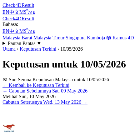
Check4DResult
EN
中文
MS
ไทย
Check4DResult
Bahasa:
EN
中文
MS
ไทย
Malaysia Barat
Malaysia Timur
Singapura
Kamboja
📖
Kamus 4D
Pautan Pantas
▼
Utama
›
Keputusan Terkini
›
10/05/2026
Keputusan untuk 10/05/2026
📅 Sun
Semua Keputusan Malaysia untuk 10/05/2026
← Kembali ke Keputusan Terkini
←
Cabutan Sebelumnya
Sat, 09 May 2026
Melihat
Sun, 10 May 2026
Cabutan Seterusnya
Wed, 13 May 2026
→