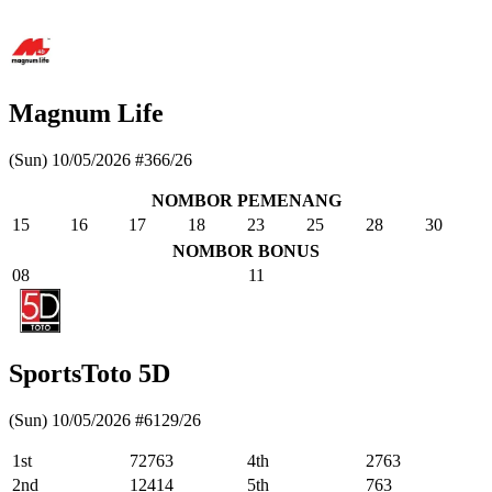
Magnum Life
(Sun) 10/05/2026 #366/26
NOMBOR PEMENANG
15
16
17
18
23
25
28
30
NOMBOR BONUS
08
11
SportsToto 5D
(Sun) 10/05/2026 #6129/26
1st
72763
4th
2763
2nd
12414
5th
763