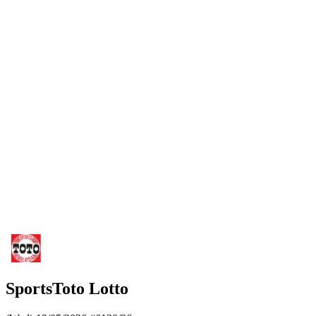
SportsToto Lotto