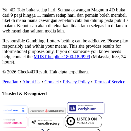
Ya, 4D Toto buka setiap hari. Semua cawangan Magnum 4D buka
dari 9 pagi hingga 11 malam setiap hari, dan pemain boleh membeli
tiket di mana-mana cawangan sebelum cabutan ditutup pada pukul 7
malam. Keputusan akan dikeluarkan tidak lama selepas itu di laman
web rasmi dan saluran media lain.
Responsible Gambling:
Lottery betting can be addictive. Please play
responsibly and within your means. This site provides results for
informational purposes only. If you or someone you know needs
help, contact the
MUST helpline 1800-18-9999
(Malaysia, free, 24
hours).
© 2026 Check4DResult. Hak cipta terpelihara.
Penafian
•
About Us
•
Contact
•
Privacy Policy
•
Terms of Service
Trusted & Recognized