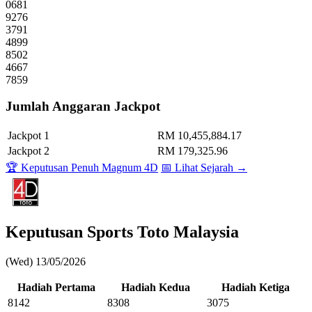
0681
9276
3791
4899
8502
4667
7859
Jumlah Anggaran Jackpot
Jackpot 1
RM 10,455,884.17
Jackpot 2
RM 179,325.96
🏆 Keputusan Penuh Magnum 4D
📅 Lihat Sejarah →
Keputusan Sports Toto Malaysia
(Wed) 13/05/2026
Hadiah Pertama
Hadiah Kedua
Hadiah Ketiga
8142
8308
3075