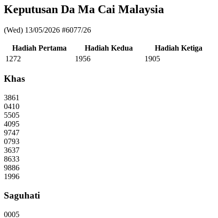
Keputusan Da Ma Cai Malaysia
(Wed) 13/05/2026 #6077/26
Hadiah Pertama
Hadiah Kedua
Hadiah Ketiga
1272
1956
1905
Khas
3861
0410
5505
4095
9747
0793
3637
8633
9886
1996
Saguhati
0005