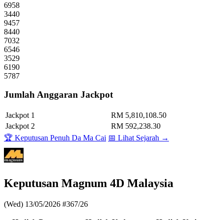
6958
3440
9457
8440
7032
6546
3529
6190
5787
Jumlah Anggaran Jackpot
Jackpot 1
RM 5,810,108.50
Jackpot 2
RM 592,238.30
🏆 Keputusan Penuh Da Ma Cai
📅 Lihat Sejarah →
Keputusan Magnum 4D Malaysia
(Wed) 13/05/2026 #367/26