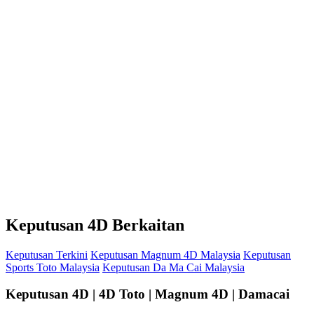
Keputusan 4D Berkaitan
Keputusan Terkini
Keputusan Magnum 4D Malaysia
Keputusan
Sports Toto Malaysia
Keputusan Da Ma Cai Malaysia
Keputusan 4D | 4D Toto | Magnum 4D | Damacai