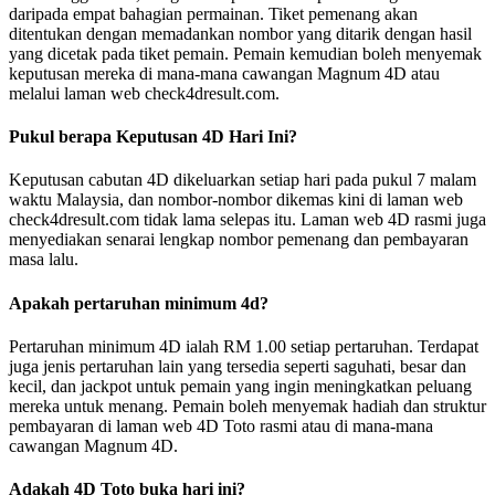
daripada empat bahagian permainan. Tiket pemenang akan
ditentukan dengan memadankan nombor yang ditarik dengan hasil
yang dicetak pada tiket pemain. Pemain kemudian boleh menyemak
keputusan mereka di mana-mana cawangan Magnum 4D atau
melalui laman web check4dresult.com.
Pukul berapa Keputusan 4D Hari Ini?
Keputusan cabutan 4D dikeluarkan setiap hari pada pukul 7 malam
waktu Malaysia, dan nombor-nombor dikemas kini di laman web
check4dresult.com tidak lama selepas itu. Laman web 4D rasmi juga
menyediakan senarai lengkap nombor pemenang dan pembayaran
masa lalu.
Apakah pertaruhan minimum 4d?
Pertaruhan minimum 4D ialah RM 1.00 setiap pertaruhan. Terdapat
juga jenis pertaruhan lain yang tersedia seperti saguhati, besar dan
kecil, dan jackpot untuk pemain yang ingin meningkatkan peluang
mereka untuk menang. Pemain boleh menyemak hadiah dan struktur
pembayaran di laman web 4D Toto rasmi atau di mana-mana
cawangan Magnum 4D.
Adakah 4D Toto buka hari ini?