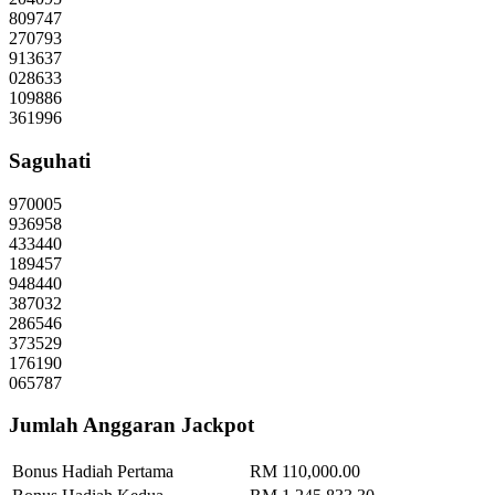
809747
270793
913637
028633
109886
361996
Saguhati
970005
936958
433440
189457
948440
387032
286546
373529
176190
065787
Jumlah Anggaran Jackpot
Bonus Hadiah Pertama
RM 110,000.00