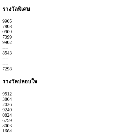
รางวัลพิเศษ
9905
7808
0909
7399
9902
----
8543
----
----
7298
รางวัลปลอบใจ
9512
3864
2026
9240
0824
6759
8003
1684