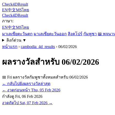
Check4DResult
EN
中文
MS
ไทย
Check4DResult
ภาษา:
EN
中文
MS
ไทย
มาเลเซียตะวันตก
มาเลเซียตะวันออก
สิงคโปร์
กัมพูชา
📖
พจนาน
ลิงก์ด่วน
▼
หน้าแรก
›
cambodia_4d_results
›
06/02/2026
ผลรางวัลสำหรับ 06/02/2026
📅 Fri
ผลรางวัลกัมพูชาทั้งหมดสำหรับ 06/02/2026
← กลับไปยังผลรางวัลล่าสุด
←
งวดก่อนหน้า
Thu, 05 Feb 2026
กำลังดู
Fri, 06 Feb 2026
งวดถัดไป
Sat, 07 Feb 2026
→