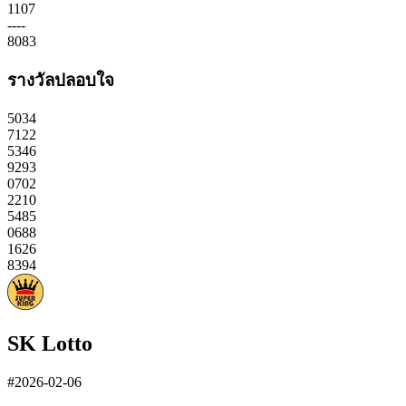
1107
----
8083
รางวัลปลอบใจ
5034
7122
5346
9293
0702
2210
5485
0688
1626
8394
SK Lotto
#2026-02-06