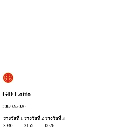
GD Lotto
#06/02/2026
รางวัลที่ 1
รางวัลที่ 2
รางวัลที่ 3
3930
3155
0026