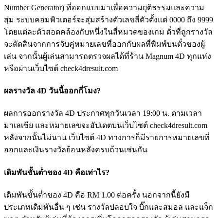
Number Generator) ที่ออกแบบมาเพื่อความยุติธรรมและความ
สุ่ม ระบบคอมพิวเตอร์จะสุ่มสร้างตัวเลขสี่ตัวตั้งแต่ 0000 ถึง 9999
โดยแต่ละตัวสอดคล้องกับหนึ่งในสี่หมวดของเกม ตั๋วที่ถูกรางวัล
จะตัดสินจากการจับคู่หมายเลขที่ออกกับผลที่พิมพ์บนตั๋วของผู้
เล่น จากนั้นผู้เล่นสามารถตรวจผลได้ที่ร้าน Magnum 4D ทุกแห่ง
หรือผ่านเว็บไซต์ check4dresult.com
ผลรางวัล 4D วันนี้ออกกี่โมง?
ผลการออกรางวัล 4D ประกาศทุกวันเวลา 19:00 น. ตามเวลา
มาเลเซีย และหมายเลขจะอัปเดตบนเว็บไซต์ check4dresult.com
หลังจากนั้นไม่นาน เว็บไซต์ 4D ทางการก็มีรายการหมายเลขที่
ออกและเงินรางวัลย้อนหลังครบถ้วนเช่นกัน
เดิมพันขั้นต่ำของ 4D คือเท่าไร?
เดิมพันขั้นต่ำของ 4D คือ RM 1.00 ต่อครั้ง นอกจากนี้ยังมี
ประเภทเดิมพันอื่น ๆ เช่น รางวัลปลอบใจ บิ๊กและสมอล และแจ็ก