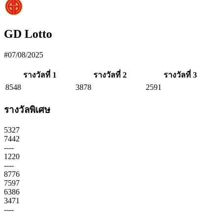
GD Lotto
#07/08/2025
รางวัลที่ 1
รางวัลที่ 2
รางวัลที่ 3
8548
3878
2591
รางวัลพิเศษ
5327
7442
----
1220
----
8776
7597
6386
3471
----