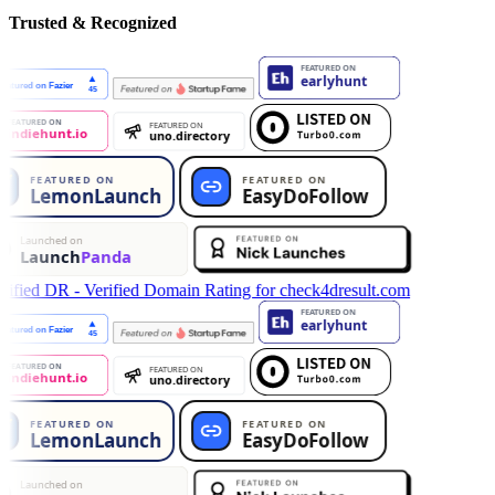
Trusted & Recognized