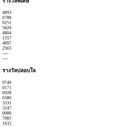
รางวัลพิเศษ
4893
0788
9251
5820
4804
1557
4897
2565
----
----
รางวัลปลอบใจ
9749
0171
6928
6580
3331
3247
0086
7085
1632