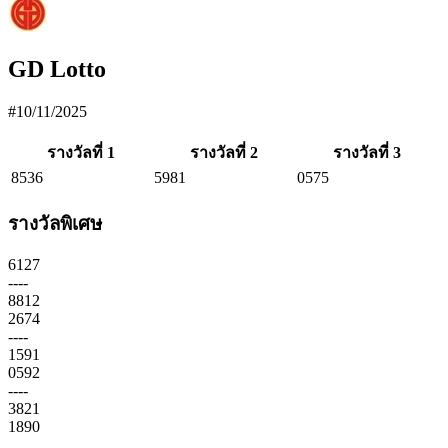
GD Lotto
#10/11/2025
รางวัลที่ 1
รางวัลที่ 2
รางวัลที่ 3
8536
5981
0575
รางวัลพิเศษ
6127
----
8812
2674
----
1591
0592
----
3821
1890