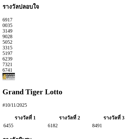
รางวัลปลอบใจ
6917
0035
3149
9028
5052
3315
5197
6239
7321
6741
Grand Tiger Lotto
#10/11/2025
รางวัลที่ 1
รางวัลที่ 2
รางวัลที่ 3
6455
6182
8491