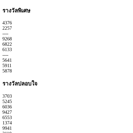
รางวัลพิเศษ
4376
2257
----
9268
6822
6133
----
5641
5911
5878
รางวัลปลอบใจ
3703
5245
6036
9427
6553
1374
9941