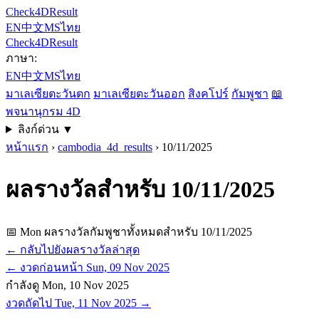
Check4DResult
EN
中文
MS
ไทย
Check4DResult
ภาษา:
EN
中文
MS
ไทย
มาเลเซียตะวันตก
มาเลเซียตะวันออก
สิงคโปร์
กัมพูชา
📖
พจนานุกรม 4D
ลิงก์ด่วน
▼
หน้าแรก
›
cambodia_4d_results
›
10/11/2025
ผลรางวัลสำหรับ 10/11/2025
📅 Mon
ผลรางวัลกัมพูชาทั้งหมดสำหรับ 10/11/2025
← กลับไปยังผลรางวัลล่าสุด
←
งวดก่อนหน้า
Sun, 09 Nov 2025
กำลังดู
Mon, 10 Nov 2025
งวดถัดไป
Tue, 11 Nov 2025
→