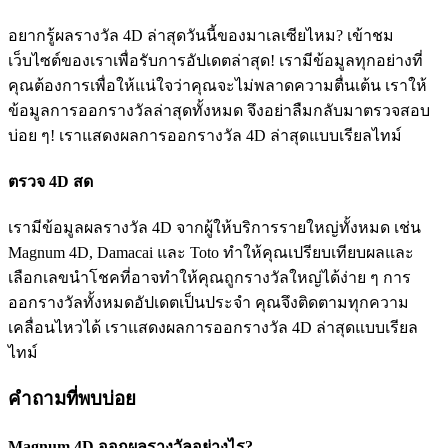
อยากรู้ผลรางวัล 4D ล่าสุดวันนี้ของมาเลเซียไหม? เข้าชม
เว็บไซต์ของเราเพื่อรับการอัปเดตล่าสุด! เรามีข้อมูลทุกอย่างที่
คุณต้องการเพื่อให้แน่ใจว่าคุณจะไม่พลาดความตื่นเต้น เราให้
ข้อมูลการออกรางวัลล่าสุดทั้งหมด จึงอย่าลืมกลับมาตรวจสอบ
บ่อย ๆ! เราแสดงผลการออกรางวัล 4D ล่าสุดแบบเรียลไทม์
ตรวจ 4D สด
เรามีข้อมูลผลรางวัล 4D จากผู้ให้บริการรายใหญ่ทั้งหมด เช่น
Magnum 4D, Damacai และ Toto ทำให้คุณเปรียบเทียบผลและ
เลือกเลขนำโชคที่อาจทำให้คุณถูกรางวัลใหญ่ได้ง่าย ๆ การ
ออกรางวัลทั้งหมดอัปเดตเป็นประจำ คุณจึงติดตามทุกความ
เคลื่อนไหวได้ เราแสดงผลการออกรางวัล 4D ล่าสุดแบบเรียล
ไทม์
คำถามที่พบบ่อย
Magnum 4D ออกผลรางวัลอย่างไร?