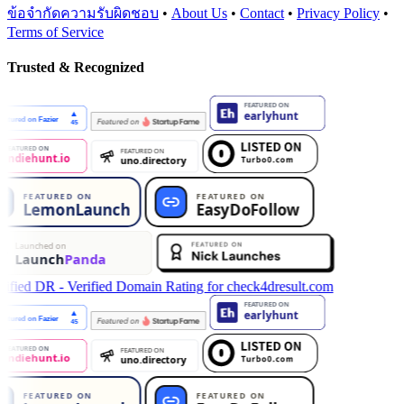
ข้อจำกัดความรับผิดชอบ
•
About Us
•
Contact
•
Privacy Policy
•
Terms of Service
Trusted & Recognized