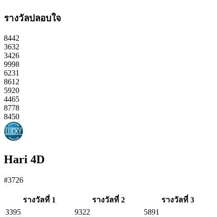
รางวัลปลอบใจ
8442
3632
3426
9998
6231
8612
5920
4465
8778
8450
Hari 4D
#3726
รางวัลที่ 1
รางวัลที่ 2
รางวัลที่ 3
3395
9322
5891