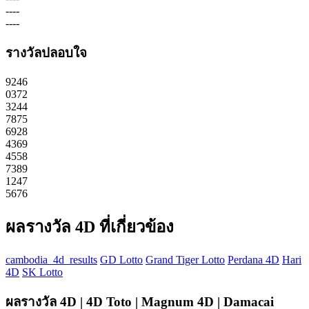
----
----
รางวัลปลอบใจ
9246
0372
3244
7875
6928
4369
4558
7389
1247
5676
ผลรางวัล 4D ที่เกี่ยวข้อง
cambodia_4d_results
GD Lotto
Grand Tiger Lotto
Perdana 4D
Hari
4D
SK Lotto
ผลรางวัล 4D | 4D Toto | Magnum 4D | Damacai