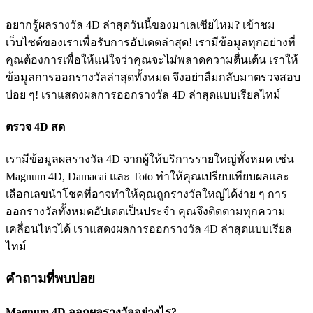
อยากรู้ผลรางวัล 4D ล่าสุดวันนี้ของมาเลเซียไหม? เข้าชม
เว็บไซต์ของเราเพื่อรับการอัปเดตล่าสุด! เรามีข้อมูลทุกอย่างที่
คุณต้องการเพื่อให้แน่ใจว่าคุณจะไม่พลาดความตื่นเต้น เราให้
ข้อมูลการออกรางวัลล่าสุดทั้งหมด จึงอย่าลืมกลับมาตรวจสอบ
บ่อย ๆ! เราแสดงผลการออกรางวัล 4D ล่าสุดแบบเรียลไทม์
ตรวจ 4D สด
เรามีข้อมูลผลรางวัล 4D จากผู้ให้บริการรายใหญ่ทั้งหมด เช่น
Magnum 4D, Damacai และ Toto ทำให้คุณเปรียบเทียบผลและ
เลือกเลขนำโชคที่อาจทำให้คุณถูกรางวัลใหญ่ได้ง่าย ๆ การ
ออกรางวัลทั้งหมดอัปเดตเป็นประจำ คุณจึงติดตามทุกความ
เคลื่อนไหวได้ เราแสดงผลการออกรางวัล 4D ล่าสุดแบบเรียล
ไทม์
คำถามที่พบบ่อย
Magnum 4D ออกผลรางวัลอย่างไร?