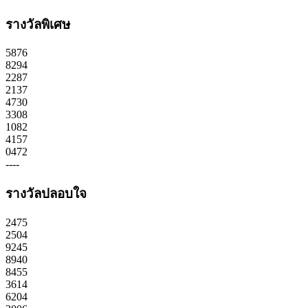
รางวัลพิเศษ
5876
8294
2287
2137
4730
3308
1082
4157
0472
----
รางวัลปลอบใจ
2475
2504
9245
8940
8455
3614
6204