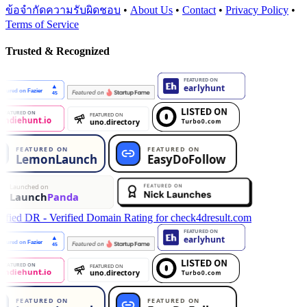
ข้อจำกัดความรับผิดชอบ
•
About Us
•
Contact
•
Privacy Policy
•
Terms of Service
Trusted & Recognized