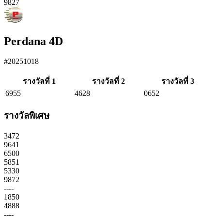
9827
Perdana 4D
#20251018
รางวัลที่ 1
รางวัลที่ 2
รางวัลที่ 3
6955
4628
0652
รางวัลพิเศษ
3472
9641
6500
5851
5330
9872
----
1850
4888
----