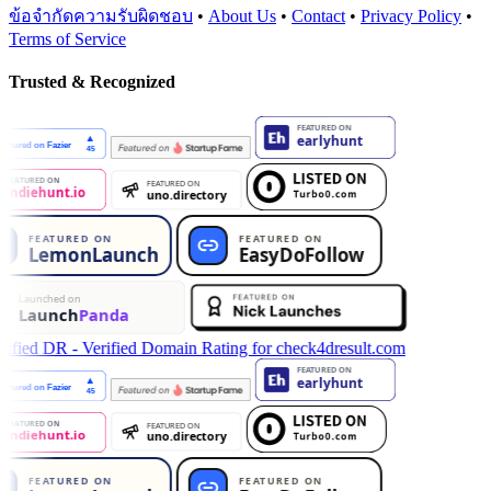
ข้อจำกัดความรับผิดชอบ
•
About Us
•
Contact
•
Privacy Policy
•
Terms of Service
Trusted & Recognized