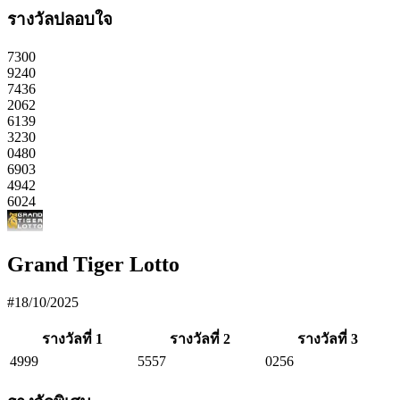
รางวัลปลอบใจ
7300
9240
7436
2062
6139
3230
0480
6903
4942
6024
Grand Tiger Lotto
#18/10/2025
รางวัลที่ 1
รางวัลที่ 2
รางวัลที่ 3
4999
5557
0256