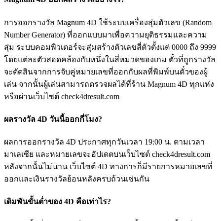
การออกรางวัล Magnum 4D ใช้ระบบเครื่องสุ่มตัวเลข (Random
Number Generator) ที่ออกแบบมาเพื่อความยุติธรรมและความ
สุ่ม ระบบคอมพิวเตอร์จะสุ่มสร้างตัวเลขสี่ตัวตั้งแต่ 0000 ถึง 9999
โดยแต่ละตัวสอดคล้องกับหนึ่งในสี่หมวดของเกม ตั๋วที่ถูกรางวัล
จะตัดสินจากการจับคู่หมายเลขที่ออกกับผลที่พิมพ์บนตั๋วของผู้
เล่น จากนั้นผู้เล่นสามารถตรวจผลได้ที่ร้าน Magnum 4D ทุกแห่ง
หรือผ่านเว็บไซต์ check4dresult.com
ผลรางวัล 4D วันนี้ออกกี่โมง?
ผลการออกรางวัล 4D ประกาศทุกวันเวลา 19:00 น. ตามเวลา
มาเลเซีย และหมายเลขจะอัปเดตบนเว็บไซต์ check4dresult.com
หลังจากนั้นไม่นาน เว็บไซต์ 4D ทางการก็มีรายการหมายเลขที่
ออกและเงินรางวัลย้อนหลังครบถ้วนเช่นกัน
เดิมพันขั้นต่ำของ 4D คือเท่าไร?