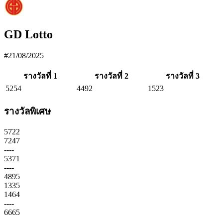
GD Lotto
#21/08/2025
รางวัลที่ 1
รางวัลที่ 2
รางวัลที่ 3
5254
4492
1523
รางวัลพิเศษ
5722
7247
----
5371
----
4895
1335
1464
----
6665