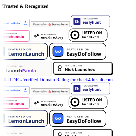
Trusted & Recognized