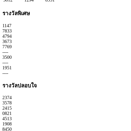
รางวัลพิเศษ
1147
7833
4794
3673
7769
----
3500
----
1951
----
รางวัลปลอบใจ
2374
3578
2415
0821
4513
1908
8450