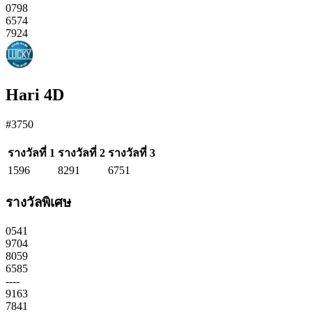
0798
6574
7924
Hari 4D
#3750
รางวัลที่ 1
รางวัลที่ 2
รางวัลที่ 3
1596
8291
6751
รางวัลพิเศษ
0541
9704
8059
6585
----
9163
7841