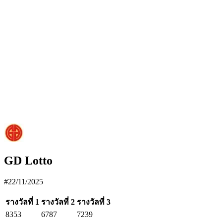
GD Lotto
#22/11/2025
รางวัลที่ 1
รางวัลที่ 2
รางวัลที่ 3
8353
6787
7239