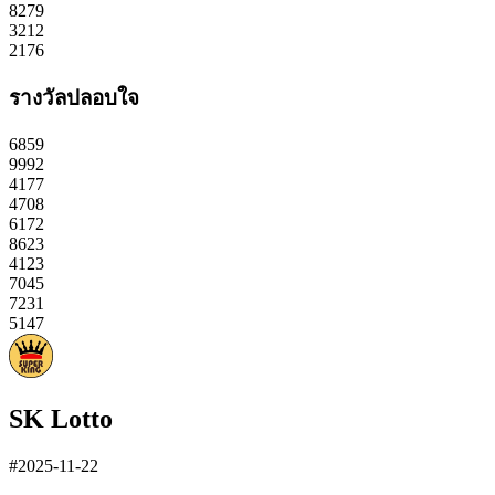
8279
3212
2176
รางวัลปลอบใจ
6859
9992
4177
4708
6172
8623
4123
7045
7231
5147
SK Lotto
#2025-11-22