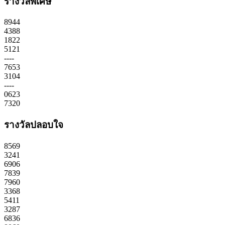
รางวัลพิเศษ
8944
4388
1822
5121
----
7653
3104
----
0623
7320
รางวัลปลอบใจ
8569
3241
6906
7839
7960
3368
5411
3287
6836