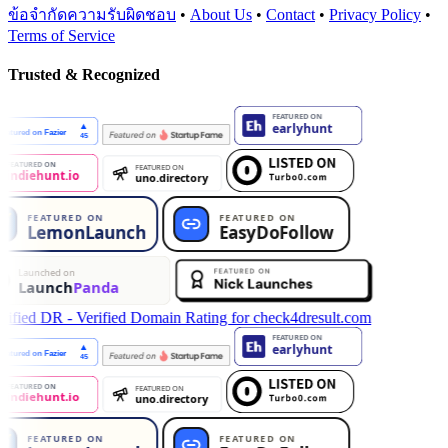
ข้อจำกัดความรับผิดชอบ
•
About Us
•
Contact
•
Privacy Policy
•
Terms of Service
Trusted & Recognized