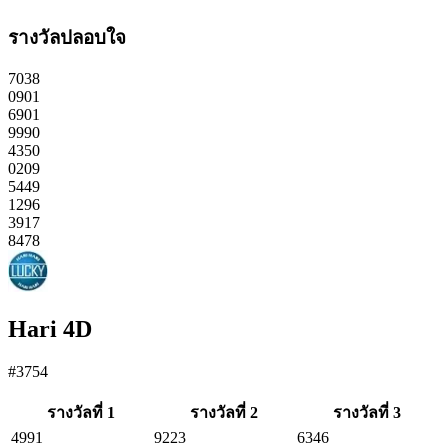
รางวัลปลอบใจ
7038
0901
6901
9990
4350
0209
5449
1296
3917
8478
Hari 4D
#3754
รางวัลที่ 1
รางวัลที่ 2
รางวัลที่ 3
4991
9223
6346