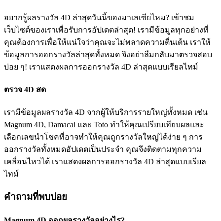
อยากรู้ผลรางวัล 4D ล่าสุดวันนี้ของมาเลเซียไหม? เข้าชม
เว็บไซต์ของเราเพื่อรับการอัปเดตล่าสุด! เรามีข้อมูลทุกอย่างที่
คุณต้องการเพื่อให้แน่ใจว่าคุณจะไม่พลาดความตื่นเต้น เราให้
ข้อมูลการออกรางวัลล่าสุดทั้งหมด จึงอย่าลืมกลับมาตรวจสอบ
บ่อย ๆ! เราแสดงผลการออกรางวัล 4D ล่าสุดแบบเรียลไทม์
ตรวจ 4D สด
เรามีข้อมูลผลรางวัล 4D จากผู้ให้บริการรายใหญ่ทั้งหมด เช่น
Magnum 4D, Damacai และ Toto ทำให้คุณเปรียบเทียบผลและ
เลือกเลขนำโชคที่อาจทำให้คุณถูกรางวัลใหญ่ได้ง่าย ๆ การ
ออกรางวัลทั้งหมดอัปเดตเป็นประจำ คุณจึงติดตามทุกความ
เคลื่อนไหวได้ เราแสดงผลการออกรางวัล 4D ล่าสุดแบบเรียล
ไทม์
คำถามที่พบบ่อย
Magnum 4D ออกผลรางวัลอย่างไร?