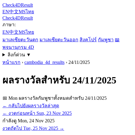
Check4DResult
EN
中文
MS
ไทย
Check4DResult
ภาษา:
EN
中文
MS
ไทย
มาเลเซียตะวันตก
มาเลเซียตะวันออก
สิงคโปร์
กัมพูชา
📖
พจนานุกรม 4D
ลิงก์ด่วน
▼
หน้าแรก
›
cambodia_4d_results
›
24/11/2025
ผลรางวัลสำหรับ 24/11/2025
📅 Mon
ผลรางวัลกัมพูชาทั้งหมดสำหรับ 24/11/2025
← กลับไปยังผลรางวัลล่าสุด
←
งวดก่อนหน้า
Sun, 23 Nov 2025
กำลังดู
Mon, 24 Nov 2025
งวดถัดไป
Tue, 25 Nov 2025
→