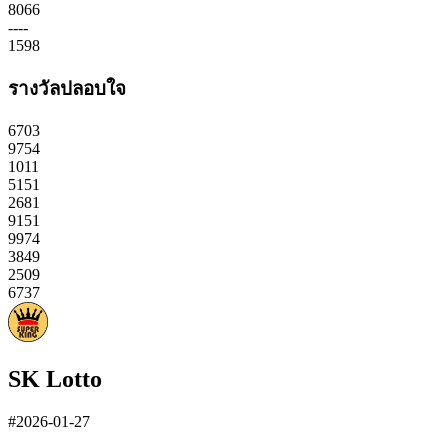
8066
----
1598
รางวัลปลอบใจ
6703
9754
1011
5151
2681
9151
9974
3849
2509
6737
SK Lotto
#2026-01-27