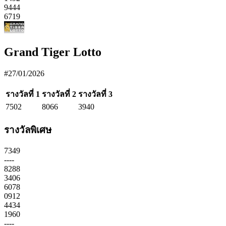
9444
6719
Grand Tiger Lotto
#27/01/2026
รางวัลที่ 1
รางวัลที่ 2
รางวัลที่ 3
7502
8066
3940
รางวัลพิเศษ
7349
----
8288
3406
6078
0912
4434
1960
----