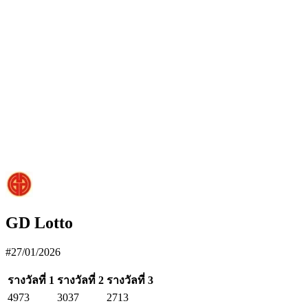
GD Lotto
#27/01/2026
รางวัลที่ 1
รางวัลที่ 2
รางวัลที่ 3
4973
3037
2713