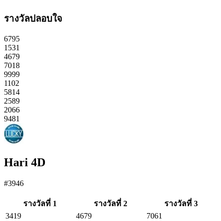
รางวัลปลอบใจ
6795
1531
4679
7018
9999
1102
5814
2589
2066
9481
Hari 4D
#3946
รางวัลที่ 1
รางวัลที่ 2
รางวัลที่ 3
3419
4679
7061