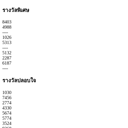
รางวัลพิเศษ
8403
4988
----
1026
5313
----
5132
2287
6187
----
รางวัลปลอบใจ
1030
7456
2774
4330
5674
5774
3524