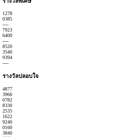
รางวัลพิเศษ
1278
0385
----
7923
6400
----
8520
3540
9394
----
รางวัลปลอบใจ
4877
3966
0782
8330
2535
1622
9240
0160
3840