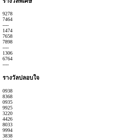
รางวัลพิเศษ
9278
7464
----
1474
7658
7898
----
1306
6764
----
รางวัลปลอบใจ
0938
8368
0935
9925
3220
4426
8033
9994
3838