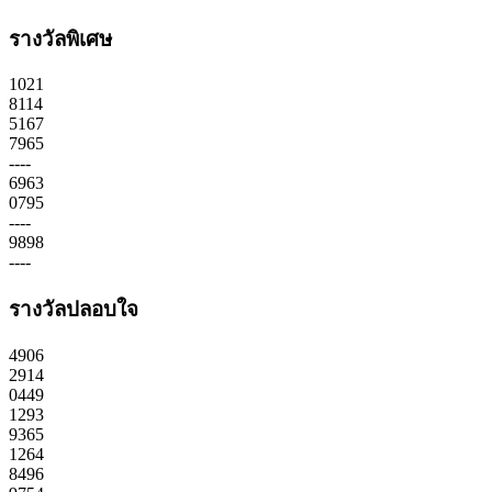
รางวัลพิเศษ
1021
8114
5167
7965
----
6963
0795
----
9898
----
รางวัลปลอบใจ
4906
2914
0449
1293
9365
1264
8496