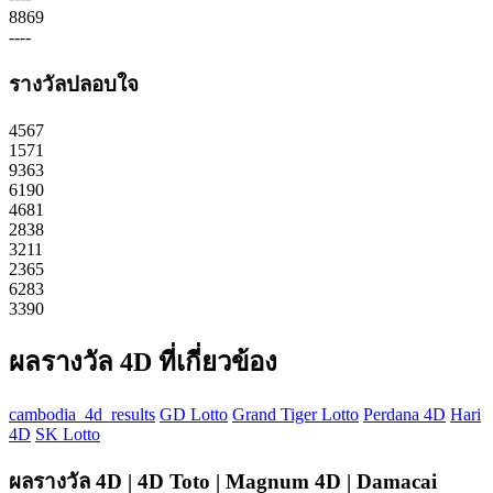
8869
----
รางวัลปลอบใจ
4567
1571
9363
6190
4681
2838
3211
2365
6283
3390
ผลรางวัล 4D ที่เกี่ยวข้อง
cambodia_4d_results
GD Lotto
Grand Tiger Lotto
Perdana 4D
Hari
4D
SK Lotto
ผลรางวัล 4D | 4D Toto | Magnum 4D | Damacai