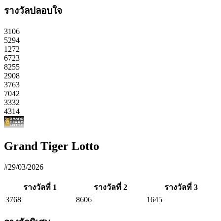
รางวัลปลอบใจ
3106
5294
1272
6723
8255
2908
3763
7042
3332
4314
Grand Tiger Lotto
#29/03/2026
รางวัลที่ 1
รางวัลที่ 2
รางวัลที่ 3
3768
8606
1645