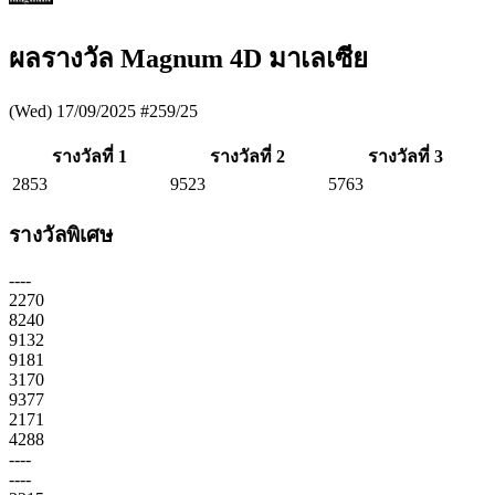
ผลรางวัล Magnum 4D มาเลเซีย
(Wed) 17/09/2025 #259/25
รางวัลที่ 1
รางวัลที่ 2
รางวัลที่ 3
2853
9523
5763
รางวัลพิเศษ
----
2270
8240
9132
9181
3170
9377
2171
4288
----
----