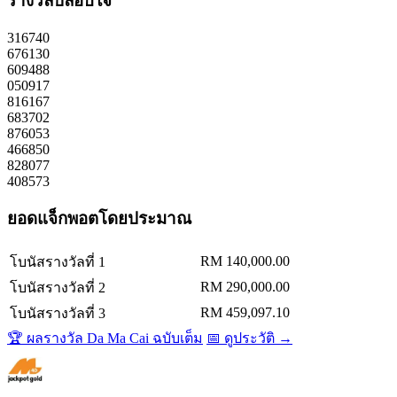
รางวัลปลอบใจ
316740
676130
609488
050917
816167
683702
876053
466850
828077
408573
ยอดแจ็กพอตโดยประมาณ
RM 140,000.00
โบนัสรางวัลที่ 1
RM 290,000.00
โบนัสรางวัลที่ 2
RM 459,097.10
โบนัสรางวัลที่ 3
🏆 ผลรางวัล Da Ma Cai ฉบับเต็ม
📅 ดูประวัติ →