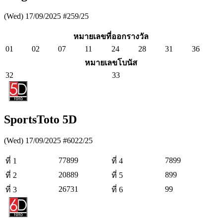
(Wed) 17/09/2025 #259/25
หมายเลขที่ออกรางวัล
01
02
07
11
24
28
31
36
หมายเลขโบนัส
32
33
SportsToto 5D
(Wed) 17/09/2025 #6022/25
77899
7899
ที่ 1
ที่ 4
20889
899
ที่ 2
ที่ 5
26731
99
ที่ 3
ที่ 6