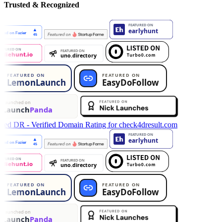
Trusted & Recognized