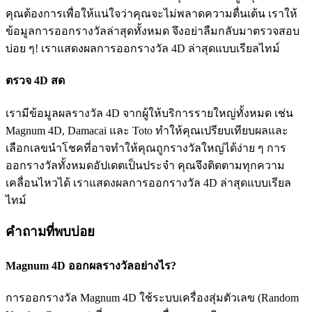
คุณต้องการเพื่อให้แน่ใจว่าคุณจะไม่พลาดความตื่นเต้น เราให้
ข้อมูลการออกรางวัลล่าสุดทั้งหมด จึงอย่าลืมกลับมาตรวจสอบ
บ่อย ๆ! เราแสดงผลการออกรางวัล 4D ล่าสุดแบบเรียลไทม์
ตรวจ 4D สด
เรามีข้อมูลผลรางวัล 4D จากผู้ให้บริการรายใหญ่ทั้งหมด เช่น
Magnum 4D, Damacai และ Toto ทำให้คุณเปรียบเทียบผลและ
เลือกเลขนำโชคที่อาจทำให้คุณถูกรางวัลใหญ่ได้ง่าย ๆ การ
ออกรางวัลทั้งหมดอัปเดตเป็นประจำ คุณจึงติดตามทุกความ
เคลื่อนไหวได้ เราแสดงผลการออกรางวัล 4D ล่าสุดแบบเรียล
ไทม์
คำถามที่พบบ่อย
Magnum 4D ออกผลรางวัลอย่างไร?
การออกรางวัล Magnum 4D ใช้ระบบเครื่องสุ่มตัวเลข (Random