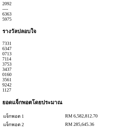
2092
----
6363
5975
รางวัลปลอบใจ
7331
6347
0713
7114
3753
3437
0160
3561
9242
1127
ยอดแจ็กพอตโดยประมาณ
RM 6,582,812.70
แจ็กพอต 1
RM 285,645.36
แจ็กพอต 2