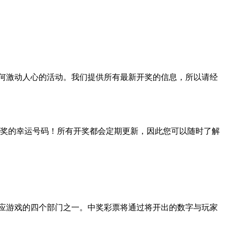
何激动人心的活动。我们提供所有最新开奖的信息，所以请经
大奖的幸运号码！所有开奖都会定期更新，因此您可以随时了解
字对应游戏的四个部门之一。中奖彩票将通过将开出的数字与玩家