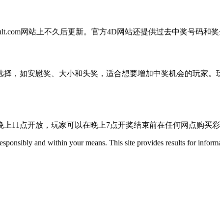
esult.com网站上不久后更新。官方4D网站还提供过去中奖号码
供选择，如安慰奖、大小和头奖，适合想要增加中奖机会的玩家。
到晚上11点开放，玩家可以在晚上7点开奖结束前在任何网点购
responsibly and within your means. This site provides results for info