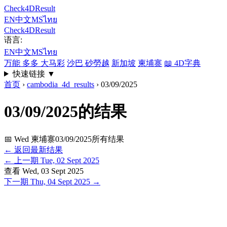
Check4DResult
EN
中文
MS
ไทย
Check4DResult
语言:
EN
中文
MS
ไทย
万能 多多 大马彩
沙巴 砂勞越
新加坡
柬埔寨
📖
4D字典
快速链接
▼
首页
›
cambodia_4d_results
›
03/09/2025
03/09/2025的结果
📅 Wed
柬埔寨03/09/2025所有结果
← 返回最新结果
←
上一期
Tue, 02 Sept 2025
查看
Wed, 03 Sept 2025
下一期
Thu, 04 Sept 2025
→