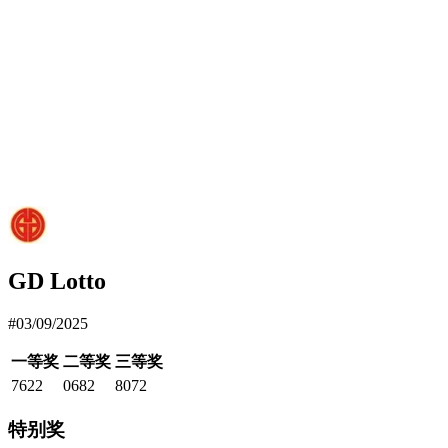
GD Lotto
#03/09/2025
一等奖
二等奖
三等奖
7622
0682
8072
特别奖