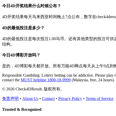
今日4D开奖结果什么时候公布？
4D开奖结果每天马来西亚时间晚上7点公布，数字在check4dr
4D的最低投注是多少？
4D的最低投注是每次投注1.00马币。还有其他类型的投注可
结构。
今日4D博彩开放吗？
是的，4D博彩每天都开放。所有万能4D网点每天从上午9点
Responsible Gambling:
Lottery betting can be addictive. Please play 
contact the
MUST helpline 1800-18-9999
(Malaysia, free, 24 hours).
© 2026 Check4DResult. 版权所有。
免责声明
•
About Us
•
Contact
•
Privacy Policy
•
Terms of Service
Trusted & Recognized