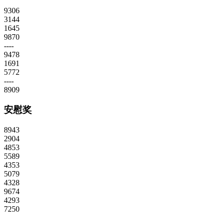
9306
3144
1645
9870
----
9478
1691
5772
----
8909
安慰奖
8943
2904
4853
5589
4353
5079
4328
9674
4293
7250