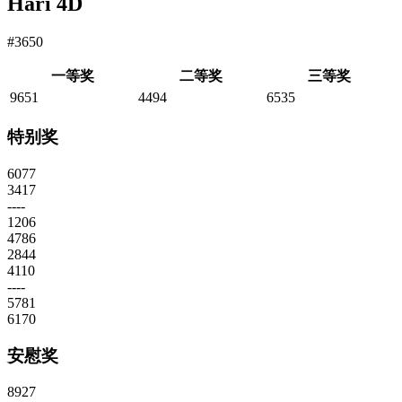
Hari 4D
#3650
一等奖
二等奖
三等奖
9651
4494
6535
特别奖
6077
3417
----
1206
4786
2844
4110
----
5781
6170
安慰奖
8927