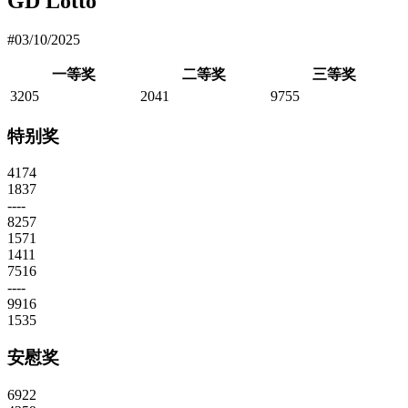
GD Lotto
#03/10/2025
一等奖
二等奖
三等奖
3205
2041
9755
特别奖
4174
1837
----
8257
1571
1411
7516
----
9916
1535
安慰奖
6922