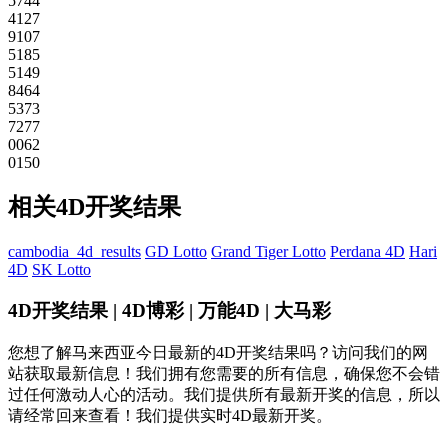
5744
4127
9107
5185
5149
8464
5373
7277
0062
0150
相关4D开奖结果
cambodia_4d_results
GD Lotto
Grand Tiger Lotto
Perdana 4D
Hari
4D
SK Lotto
4D开奖结果 | 4D博彩 | 万能4D | 大马彩
您想了解马来西亚今日最新的4D开奖结果吗？访问我们的网
站获取最新信息！我们拥有您需要的所有信息，确保您不会错
过任何激动人心的活动。我们提供所有最新开奖的信息，所以
请经常回来查看！我们提供实时4D最新开奖。