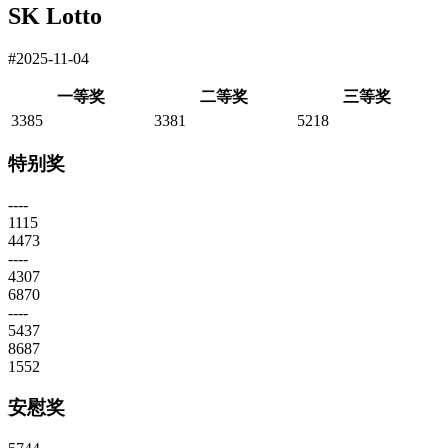
SK Lotto
#2025-11-04
一等奖
二等奖
三等奖
3385
3381
5218
特别奖
----
1115
4473
----
4307
6870
----
5437
8687
1552
安慰奖