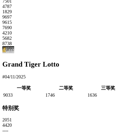
7501
4787
1829
9697
9615
7690
4210
5682
8738
Grand Tiger Lotto
#04/11/2025
一等奖
二等奖
三等奖
9033
1746
1636
特别奖
2051
4420
----