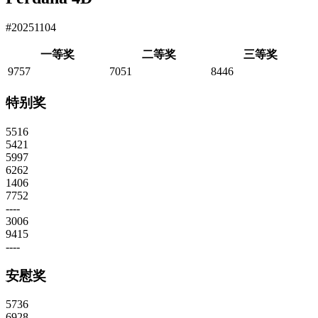
#20251104
一等奖
二等奖
三等奖
9757
7051
8446
特别奖
5516
5421
5997
6262
1406
7752
----
3006
9415
----
安慰奖
5736
6928