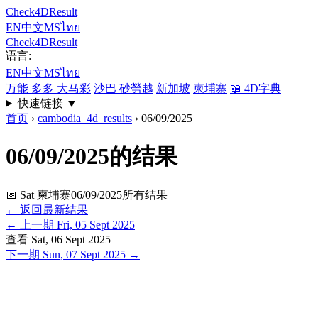
Check4DResult
EN
中文
MS
ไทย
Check4DResult
语言:
EN
中文
MS
ไทย
万能 多多 大马彩
沙巴 砂勞越
新加坡
柬埔寨
📖
4D字典
快速链接
▼
首页
›
cambodia_4d_results
›
06/09/2025
06/09/2025的结果
📅 Sat
柬埔寨06/09/2025所有结果
← 返回最新结果
←
上一期
Fri, 05 Sept 2025
查看
Sat, 06 Sept 2025
下一期
Sun, 07 Sept 2025
→