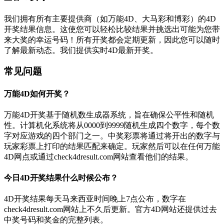
我们拥有所有主要提供商（如万能4D、大马彩和博彩）的4D
开奖结果信息。这使您可以轻松比较结果并挑选出可能为您带
来大奖的幸运号码！所有开奖都会定期更新，因此您可以随时
了解最新动态。我们提供实时4D最新开奖。
常见问题
万能4D如何开奖？
万能4D开奖基于随机数生成器系统，旨在确保公平性和随机
性。计算机化系统将从0000到9999随机生成四个数字，每个数
字对应游戏的四个部门之一。中奖彩票将通过将开出的数字与
玩家彩票上打印的结果匹配来确定。玩家然后可以在任何万能
4D网点或通过check4dresult.com网站查看他们的结果。
今日4D开奖结果什么时候公布？
4D开奖结果每天马来西亚时间晚上7点公布，数字在
check4dresult.com网站上不久后更新。官方4D网站还提供过去
中奖号码和奖金的完整列表。