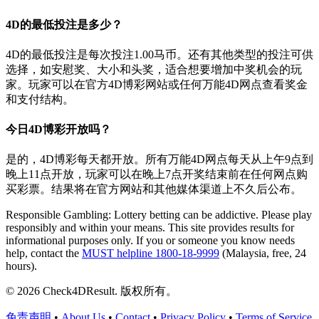
4D的最低投注是多少？
4D的最低投注是每次投注1.00马币。还有其他类型的投注可供
选择，如安慰奖、大小和头奖，适合想要增加中奖机会的玩
家。玩家可以在官方4D博彩网站或任何万能4D网点查看奖金
和支付结构。
今日4D博彩开放吗？
是的，4D博彩每天都开放。所有万能4D网点每天从上午9点到
晚上11点开放，玩家可以在晚上7点开奖结束前在任何网点购
买彩票。结果将在官方网站和其他媒体渠道上不久后公布。
Responsible Gambling:
Lottery betting can be addictive. Please play
responsibly and within your means. This site provides results for
informational purposes only. If you or someone you know needs
help, contact the
MUST helpline 1800-18-9999
(Malaysia, free, 24
hours).
© 2026 Check4DResult. 版权所有。
免责声明
•
About Us
•
Contact
•
Privacy Policy
•
Terms of Service