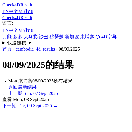
Check4DResult
EN
中文
MS
ไทย
Check4DResult
语言:
EN
中文
MS
ไทย
万能 多多 大马彩
沙巴 砂勞越
新加坡
柬埔寨
📖
4D字典
快速链接
▼
首页
›
cambodia_4d_results
›
08/09/2025
08/09/2025的结果
📅 Mon
柬埔寨08/09/2025所有结果
← 返回最新结果
←
上一期
Sun, 07 Sept 2025
查看
Mon, 08 Sept 2025
下一期
Tue, 09 Sept 2025
→