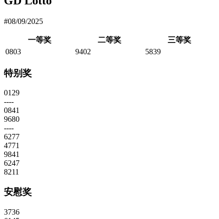
GD Lotto
#08/09/2025
一等奖
二等奖
三等奖
0803
9402
5839
特别奖
0129
----
0841
9680
----
6277
4771
9841
6247
8211
安慰奖
3736