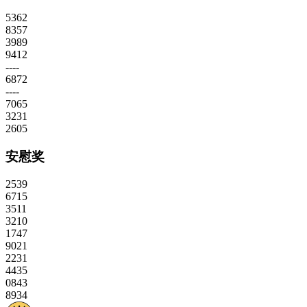
5362
8357
3989
9412
----
6872
----
7065
3231
2605
安慰奖
2539
6715
3511
3210
1747
9021
2231
4435
0843
8934