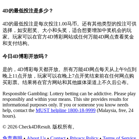
4D的最低投注是多少？
4D的最低投注是每次投注1.00马币。还有其他类型的投注可供
选择，如安慰奖、大小和头奖，适合想要增加中奖机会的玩
家。玩家可以在官方4D博彩网站或任何万能4D网点查看奖金
和支付结构。
今日4D博彩开放吗？
是的，4D博彩每天都开放。所有万能4D网点每天从上午9点到
晚上11点开放，玩家可以在晚上7点开奖结束前在任何网点购
买彩票。结果将在官方网站和其他媒体渠道上不久后公布。
Responsible Gambling:
Lottery betting can be addictive. Please play
responsibly and within your means. This site provides results for
informational purposes only. If you or someone you know needs
help, contact the
MUST helpline 1800-18-9999
(Malaysia, free, 24
hours).
© 2026 Check4DResult. 版权所有。
免责声明
•
About Us
•
Contact
•
Privacy Policy
•
Terms of Service