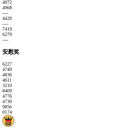
4972
4968
----
4420
----
7419
6279
----
安慰奖
6227
4749
4836
4611
3210
8409
4776
4730
9856
0174