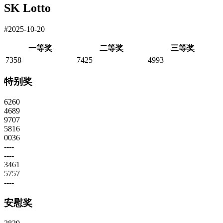
SK Lotto
#2025-10-20
一等奖
二等奖
三等奖
7358
7425
4993
特别奖
6260
4689
9707
5816
0036
----
----
3461
5757
----
安慰奖