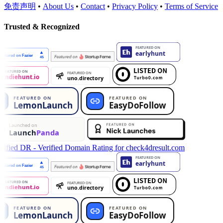
免责声明
•
About Us
•
Contact
•
Privacy Policy
•
Terms of Service
Trusted & Recognized