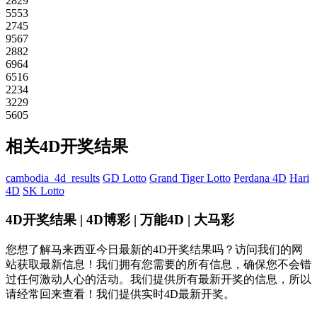
2829
5553
2745
9567
2882
6964
6516
2234
3229
5605
相关4D开奖结果
cambodia_4d_results
GD Lotto
Grand Tiger Lotto
Perdana 4D
Hari
4D
SK Lotto
4D开奖结果 | 4D博彩 | 万能4D | 大马彩
您想了解马来西亚今日最新的4D开奖结果吗？访问我们的网
站获取最新信息！我们拥有您需要的所有信息，确保您不会错
过任何激动人心的活动。我们提供所有最新开奖的信息，所以
请经常回来查看！我们提供实时4D最新开奖。