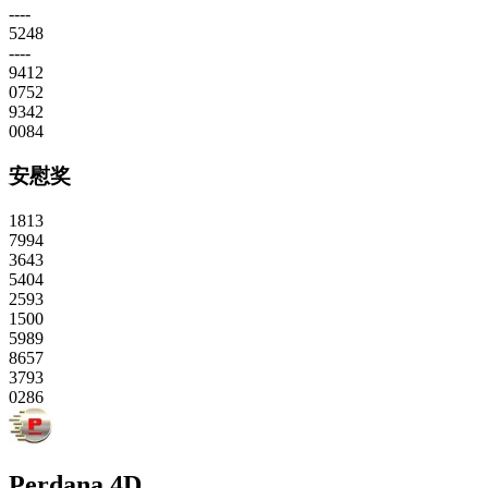
----
5248
----
9412
0752
9342
0084
安慰奖
1813
7994
3643
5404
2593
1500
5989
8657
3793
0286
Perdana 4D