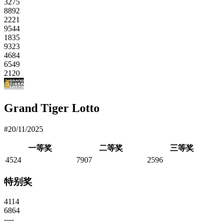
3275
8892
2221
9544
1835
9323
4684
6549
2120
Grand Tiger Lotto
#20/11/2025
一等奖
二等奖
三等奖
4524
7907
2596
特别奖
4114
6864
----