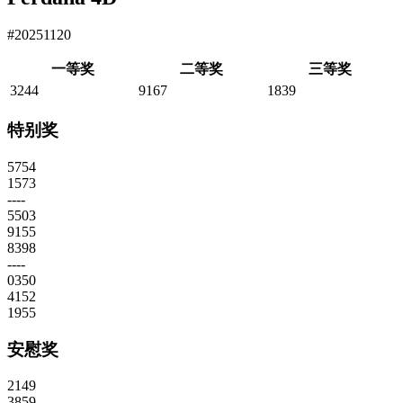
#20251120
一等奖
二等奖
三等奖
3244
9167
1839
特别奖
5754
1573
----
5503
9155
8398
----
0350
4152
1955
安慰奖
2149
3859