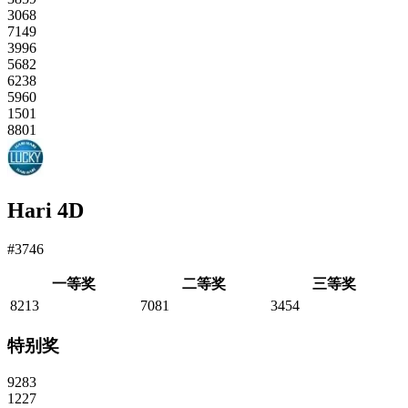
3068
7149
3996
5682
6238
5960
1501
8801
Hari 4D
#3746
一等奖
二等奖
三等奖
8213
7081
3454
特别奖
9283
1227