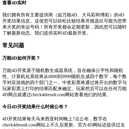
查看4D实时
我们拥有所有主要提供商（如万能4D、大马彩和博彩）的4D
开奖结果信息。这使您可以轻松比较结果并挑选出可能为您带
来大奖的幸运号码！所有开奖都会定期更新，因此您可以随时
了解最新动态。我们提供实时4D最新开奖。
常见问题
万能4D如何开奖？
万能4D开奖基于随机数生成器系统，旨在确保公平性和随机
性。计算机化系统将从0000到9999随机生成四个数字，每个数
字对应游戏的四个部门之一。中奖彩票将通过将开出的数字与
玩家彩票上打印的结果匹配来确定。玩家然后可以在任何万能
4D网点或通过check4dresult.com网站查看他们的结果。
今日4D开奖结果什么时候公布？
4D开奖结果每天马来西亚时间晚上7点公布，数字在
check4dresult.com网站上不久后更新。官方4D网站还提供过去