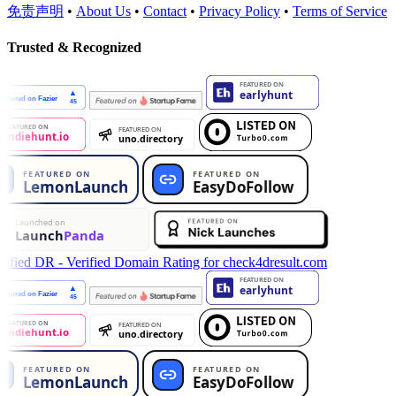
免责声明
•
About Us
•
Contact
•
Privacy Policy
•
Terms of Service
Trusted & Recognized