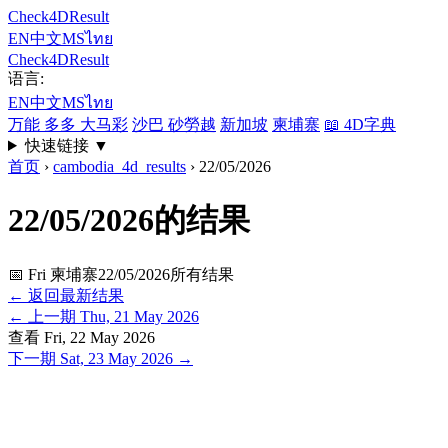
Check4DResult
EN
中文
MS
ไทย
Check4DResult
语言:
EN
中文
MS
ไทย
万能 多多 大马彩
沙巴 砂勞越
新加坡
柬埔寨
📖
4D字典
快速链接
▼
首页
›
cambodia_4d_results
›
22/05/2026
22/05/2026的结果
📅 Fri
柬埔寨22/05/2026所有结果
← 返回最新结果
←
上一期
Thu, 21 May 2026
查看
Fri, 22 May 2026
下一期
Sat, 23 May 2026
→