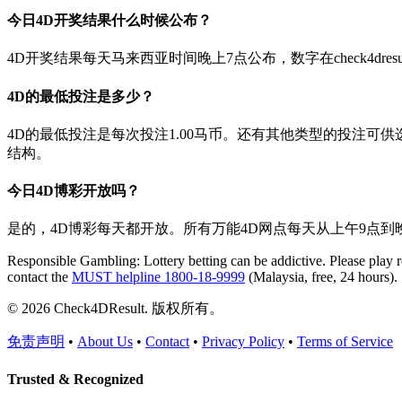
今日4D开奖结果什么时候公布？
4D开奖结果每天马来西亚时间晚上7点公布，数字在check4dr
4D的最低投注是多少？
4D的最低投注是每次投注1.00马币。还有其他类型的投注可
结构。
今日4D博彩开放吗？
是的，4D博彩每天都开放。所有万能4D网点每天从上午9点
Responsible Gambling:
Lottery betting can be addictive. Please play 
contact the
MUST helpline 1800-18-9999
(Malaysia, free, 24 hours).
© 2026 Check4DResult. 版权所有。
免责声明
•
About Us
•
Contact
•
Privacy Policy
•
Terms of Service
Trusted & Recognized