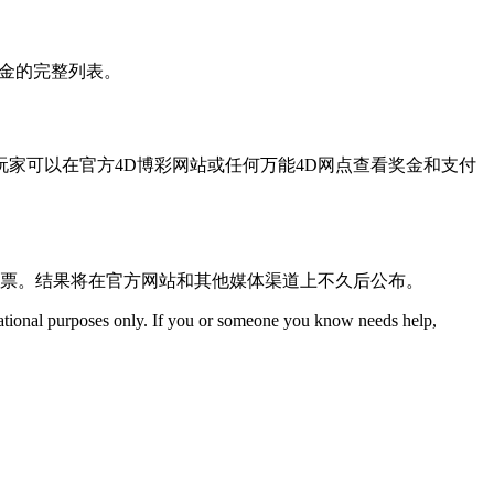
和奖金的完整列表。
玩家可以在官方4D博彩网站或任何万能4D网点查看奖金和支付
买彩票。结果将在官方网站和其他媒体渠道上不久后公布。
rmational purposes only. If you or someone you know needs help,