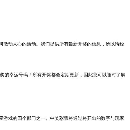
何激动人心的活动。我们提供所有最新开奖的信息，所以请经
大奖的幸运号码！所有开奖都会定期更新，因此您可以随时了解
字对应游戏的四个部门之一。中奖彩票将通过将开出的数字与玩家