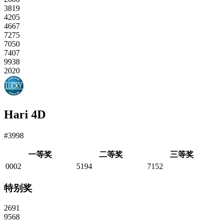
3819
4205
4667
7275
7050
7407
9938
2020
Hari 4D
#3998
一等奖
二等奖
三等奖
0002
5194
7152
特别奖
2691
9568