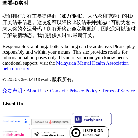
查看4D实时
我们拥有所有主要提供商（如万能4D、大马彩和博彩）的4D
开奖结果信息。这使您可以轻松比较结果并挑选出可能为您带
来大奖的幸运号码！所有开奖都会定期更新，因此您可以随时
了解最新动态。我们提供实时4D最新开奖。
Responsible Gambling:
Lottery betting can be addictive. Please play
responsibly and within your means. This site provides results for
informational purposes only. If you or someone you know needs
emotional support, visit the
Malaysian Mental Health Association
help directory
.
© 2026 Check4DResult. 版权所有。
免责声明
•
About Us
•
Contact
•
Privacy Policy
•
Terms of Service
Listed On