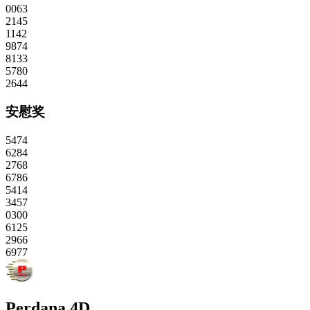
0063
2145
1142
9874
8133
5780
2644
安慰奖
5474
6284
2768
6786
5414
3457
0300
6125
2966
6977
Perdana 4D