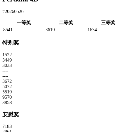
#20260526
一等奖
二等奖
三等奖
8541
3619
1634
特别奖
1522
3449
3033
----
----
3672
5072
5519
9570
3858
安慰奖
7183
2961