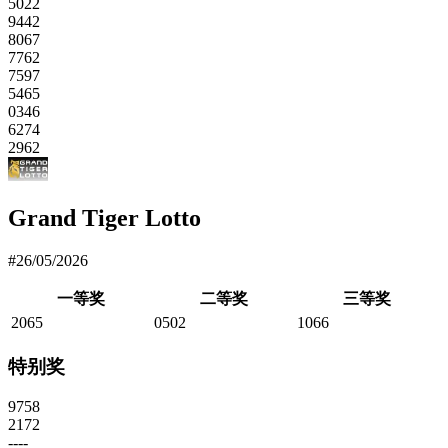
5022
9442
8067
7762
7597
5465
0346
6274
2962
Grand Tiger Lotto
#26/05/2026
一等奖
二等奖
三等奖
2065
0502
1066
特别奖
9758
2172
----