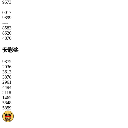
9573
----
0017
9899
----
8583
8620
4870
安慰奖
9875
2036
3613
3878
2961
4494
5118
1465
5848
5859