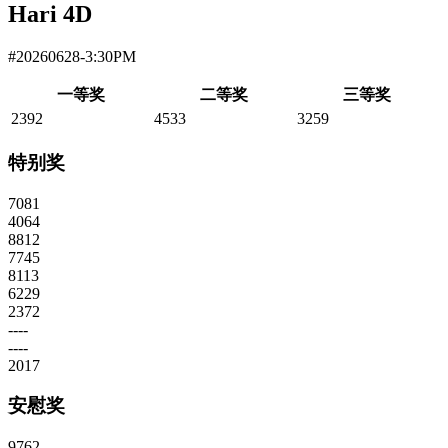
Hari 4D
#20260628-3:30PM
一等奖
二等奖
三等奖
2392
4533
3259
特别奖
7081
4064
8812
7745
8113
6229
2372
----
----
2017
安慰奖
9762