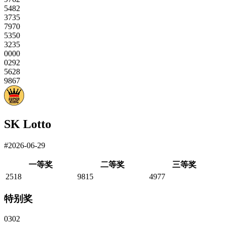
5482
3735
7970
5350
3235
0000
0292
5628
9867
SK Lotto
#2026-06-29
一等奖
二等奖
三等奖
2518
9815
4977
特别奖
0302