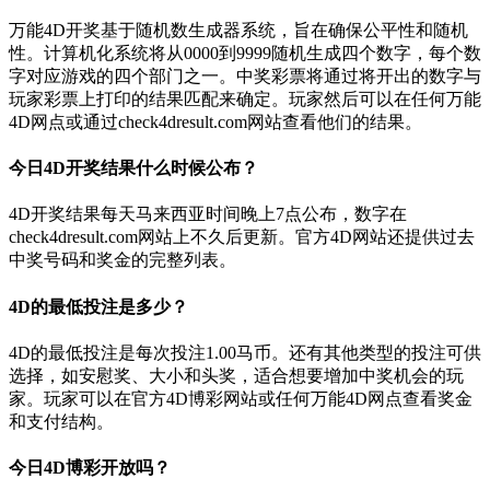
万能4D开奖基于随机数生成器系统，旨在确保公平性和随机
性。计算机化系统将从0000到9999随机生成四个数字，每个数
字对应游戏的四个部门之一。中奖彩票将通过将开出的数字与
玩家彩票上打印的结果匹配来确定。玩家然后可以在任何万能
4D网点或通过check4dresult.com网站查看他们的结果。
今日4D开奖结果什么时候公布？
4D开奖结果每天马来西亚时间晚上7点公布，数字在
check4dresult.com网站上不久后更新。官方4D网站还提供过去
中奖号码和奖金的完整列表。
4D的最低投注是多少？
4D的最低投注是每次投注1.00马币。还有其他类型的投注可供
选择，如安慰奖、大小和头奖，适合想要增加中奖机会的玩
家。玩家可以在官方4D博彩网站或任何万能4D网点查看奖金
和支付结构。
今日4D博彩开放吗？