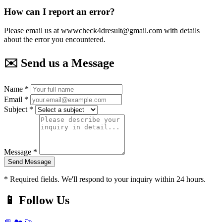
How can I report an error?
Please email us at wwwcheck4dresult@gmail.com with details
about the error you encountered.
✉️
Send us a Message
Name *
Email *
Subject *
Message *
Send Message
* Required fields. We'll respond to your inquiry within 24 hours.
📱
Follow Us