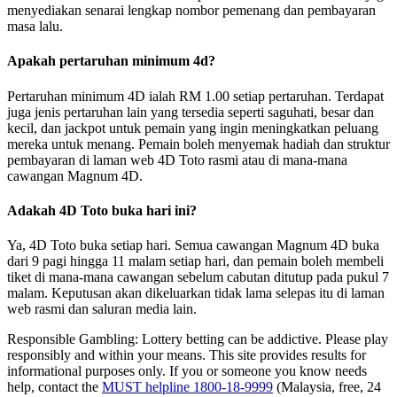
menyediakan senarai lengkap nombor pemenang dan pembayaran
masa lalu.
Apakah pertaruhan minimum 4d?
Pertaruhan minimum 4D ialah RM 1.00 setiap pertaruhan. Terdapat
juga jenis pertaruhan lain yang tersedia seperti saguhati, besar dan
kecil, dan jackpot untuk pemain yang ingin meningkatkan peluang
mereka untuk menang. Pemain boleh menyemak hadiah dan struktur
pembayaran di laman web 4D Toto rasmi atau di mana-mana
cawangan Magnum 4D.
Adakah 4D Toto buka hari ini?
Ya, 4D Toto buka setiap hari. Semua cawangan Magnum 4D buka
dari 9 pagi hingga 11 malam setiap hari, dan pemain boleh membeli
tiket di mana-mana cawangan sebelum cabutan ditutup pada pukul 7
malam. Keputusan akan dikeluarkan tidak lama selepas itu di laman
web rasmi dan saluran media lain.
Responsible Gambling:
Lottery betting can be addictive. Please play
responsibly and within your means. This site provides results for
informational purposes only. If you or someone you know needs
help, contact the
MUST helpline 1800-18-9999
(Malaysia, free, 24