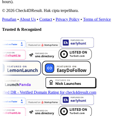
hours).
© 2026 Check4DResult. Hak cipta terpelihara.
Penafian
•
About Us
•
Contact
•
Privacy Policy
•
Terms of Service
Trusted & Recognized