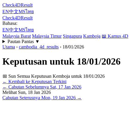
Check4DResult
EN
中文
MS
ไทย
Check4DResult
Bahasa:
EN
中文
MS
ไทย
Malaysia Barat
Malaysia Timur
Singapura
Kamboja
📖
Kamus 4D
Pautan Pantas
▼
Utama
›
cambodia_4d_results
›
18/01/2026
Keputusan untuk 18/01/2026
📅 Sun
Semua Keputusan Kemboja untuk 18/01/2026
← Kembali ke Keputusan Terkini
←
Cabutan Sebelumnya
Sat, 17 Jan 2026
Melihat
Sun, 18 Jan 2026
Cabutan Seterusnya
Mon, 19 Jan 2026
→