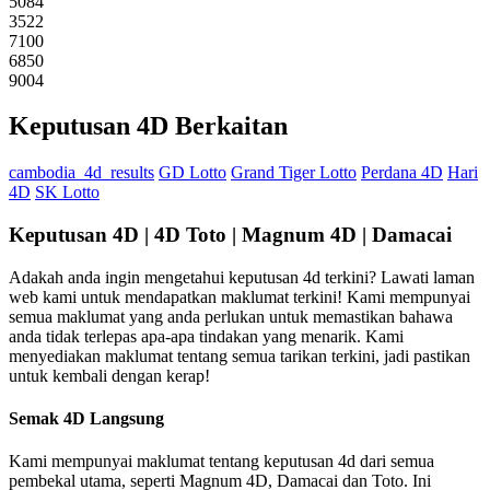
5084
3522
7100
6850
9004
Keputusan 4D Berkaitan
cambodia_4d_results
GD Lotto
Grand Tiger Lotto
Perdana 4D
Hari
4D
SK Lotto
Keputusan 4D | 4D Toto | Magnum 4D | Damacai
Adakah anda ingin mengetahui keputusan 4d terkini? Lawati laman
web kami untuk mendapatkan maklumat terkini! Kami mempunyai
semua maklumat yang anda perlukan untuk memastikan bahawa
anda tidak terlepas apa-apa tindakan yang menarik. Kami
menyediakan maklumat tentang semua tarikan terkini, jadi pastikan
untuk kembali dengan kerap!
Semak 4D Langsung
Kami mempunyai maklumat tentang keputusan 4d dari semua
pembekal utama, seperti Magnum 4D, Damacai dan Toto. Ini