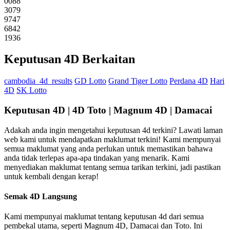
0088
3079
9747
6842
1936
Keputusan 4D Berkaitan
cambodia_4d_results
GD Lotto
Grand Tiger Lotto
Perdana 4D
Hari
4D
SK Lotto
Keputusan 4D | 4D Toto | Magnum 4D | Damacai
Adakah anda ingin mengetahui keputusan 4d terkini? Lawati laman
web kami untuk mendapatkan maklumat terkini! Kami mempunyai
semua maklumat yang anda perlukan untuk memastikan bahawa
anda tidak terlepas apa-apa tindakan yang menarik. Kami
menyediakan maklumat tentang semua tarikan terkini, jadi pastikan
untuk kembali dengan kerap!
Semak 4D Langsung
Kami mempunyai maklumat tentang keputusan 4d dari semua
pembekal utama, seperti Magnum 4D, Damacai dan Toto. Ini