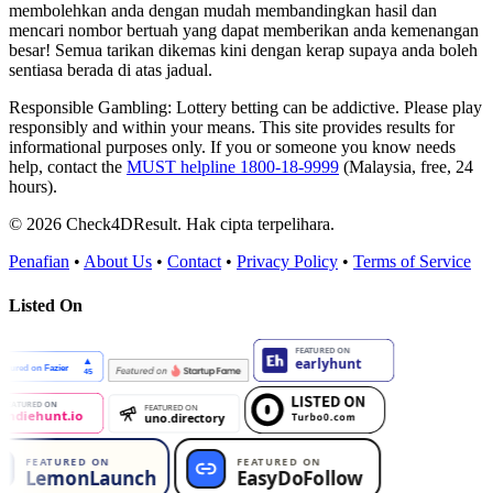
membolehkan anda dengan mudah membandingkan hasil dan
mencari nombor bertuah yang dapat memberikan anda kemenangan
besar! Semua tarikan dikemas kini dengan kerap supaya anda boleh
sentiasa berada di atas jadual.
Responsible Gambling:
Lottery betting can be addictive. Please play
responsibly and within your means. This site provides results for
informational purposes only. If you or someone you know needs
help, contact the
MUST helpline 1800-18-9999
(Malaysia, free, 24
hours).
© 2026 Check4DResult. Hak cipta terpelihara.
Penafian
•
About Us
•
Contact
•
Privacy Policy
•
Terms of Service
Listed On