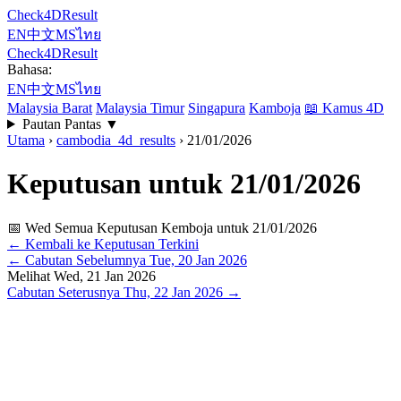
Check4DResult
EN
中文
MS
ไทย
Check4DResult
Bahasa:
EN
中文
MS
ไทย
Malaysia Barat
Malaysia Timur
Singapura
Kamboja
📖
Kamus 4D
Pautan Pantas
▼
Utama
›
cambodia_4d_results
›
21/01/2026
Keputusan untuk 21/01/2026
📅 Wed
Semua Keputusan Kemboja untuk 21/01/2026
← Kembali ke Keputusan Terkini
←
Cabutan Sebelumnya
Tue, 20 Jan 2026
Melihat
Wed, 21 Jan 2026
Cabutan Seterusnya
Thu, 22 Jan 2026
→