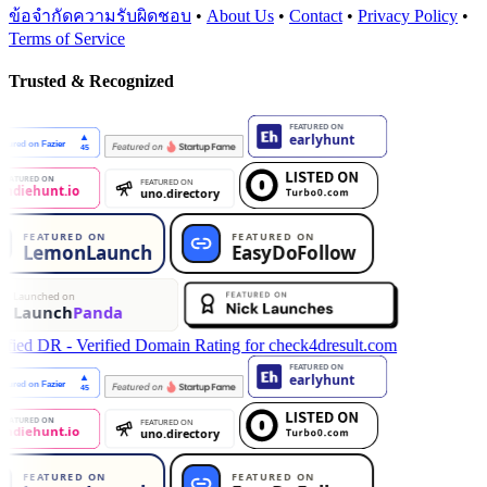
ข้อจำกัดความรับผิดชอบ
•
About Us
•
Contact
•
Privacy Policy
•
Terms of Service
Trusted & Recognized