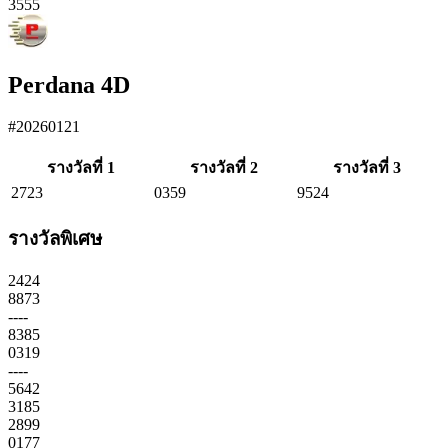
3555
Perdana 4D
#20260121
รางวัลที่ 1
รางวัลที่ 2
รางวัลที่ 3
2723
0359
9524
รางวัลพิเศษ
2424
8873
----
8385
0319
----
5642
3185
2899
0177