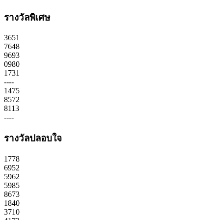
รางวัลพิเศษ
3651
7648
9693
0980
1731
----
1475
8572
8113
----
รางวัลปลอบใจ
1778
6952
5962
5985
8673
1840
3710