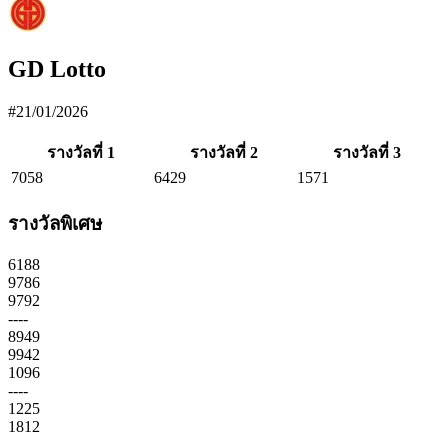
GD Lotto
#21/01/2026
รางวัลที่ 1
รางวัลที่ 2
รางวัลที่ 3
7058
6429
1571
รางวัลพิเศษ
6188
9786
9792
----
8949
9942
1096
----
1225
1812