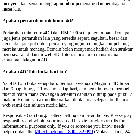
menyediakan senarai lengkap nombor pemenang dan pembayaran
masa lalu.
Apakah pertaruhan minimum 4d?
Pertaruhan minimum 4D ialah RM 1.00 setiap pertaruhan. Terdapat
juga jenis pertaruhan lain yang tersedia seperti saguhati, besar dan
kecil, dan jackpot untuk pemain yang ingin meningkatkan peluang
mereka untuk menang. Pemain boleh menyemak hadiah dan struktur
pembayaran di laman web 4D Toto rasmi atau di mana-mana
cawangan Magnum 4D.
Adakah 4D Toto buka hari ini?
Ya, 4D Toto buka setiap hari. Semua cawangan Magnum 4D buka
dari 9 pagi hingga 11 malam setiap hari, dan pemain boleh membeli
tiket di mana-mana cawangan sebelum cabutan ditutup pada pukul 7
malam. Keputusan akan dikeluarkan tidak lama selepas itu di laman
web rasmi dan saluran media lain.
Responsible Gambling:
Lottery betting can be addictive. Please play
responsibly and within your means. This site provides results for
informational purposes only. If you or someone you know needs
help, contact the
MUST helpline 1800-18-9999
(Malaysia, free, 24