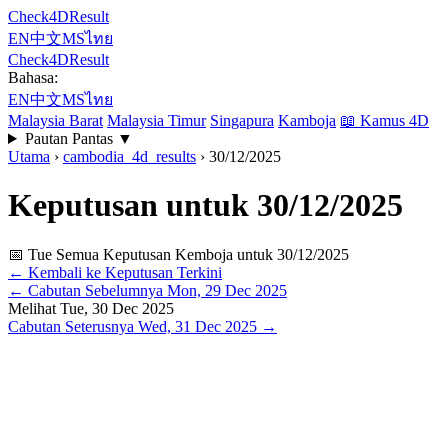
Check4DResult
EN
中文
MS
ไทย
Check4DResult
Bahasa:
EN
中文
MS
ไทย
Malaysia Barat
Malaysia Timur
Singapura
Kamboja
📖
Kamus 4D
Pautan Pantas
▼
Utama
›
cambodia_4d_results
›
30/12/2025
Keputusan untuk 30/12/2025
📅 Tue
Semua Keputusan Kemboja untuk 30/12/2025
← Kembali ke Keputusan Terkini
←
Cabutan Sebelumnya
Mon, 29 Dec 2025
Melihat
Tue, 30 Dec 2025
Cabutan Seterusnya
Wed, 31 Dec 2025
→