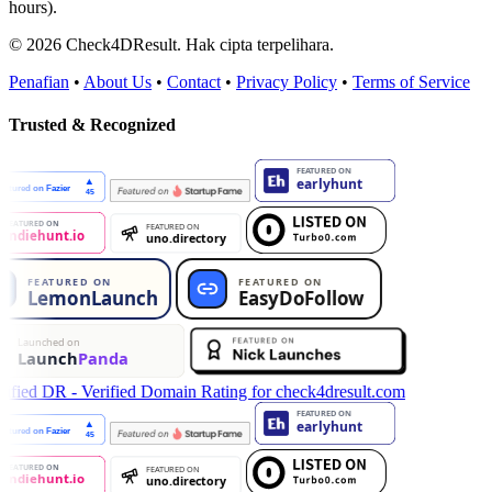
hours).
© 2026 Check4DResult. Hak cipta terpelihara.
Penafian
•
About Us
•
Contact
•
Privacy Policy
•
Terms of Service
Trusted & Recognized