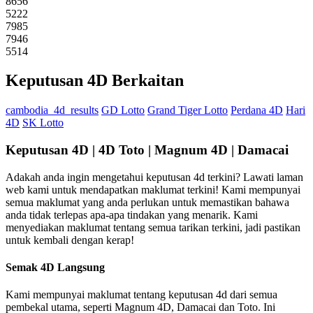
8656
5222
7985
7946
5514
Keputusan 4D Berkaitan
cambodia_4d_results
GD Lotto
Grand Tiger Lotto
Perdana 4D
Hari
4D
SK Lotto
Keputusan 4D | 4D Toto | Magnum 4D | Damacai
Adakah anda ingin mengetahui keputusan 4d terkini? Lawati laman
web kami untuk mendapatkan maklumat terkini! Kami mempunyai
semua maklumat yang anda perlukan untuk memastikan bahawa
anda tidak terlepas apa-apa tindakan yang menarik. Kami
menyediakan maklumat tentang semua tarikan terkini, jadi pastikan
untuk kembali dengan kerap!
Semak 4D Langsung
Kami mempunyai maklumat tentang keputusan 4d dari semua
pembekal utama, seperti Magnum 4D, Damacai dan Toto. Ini