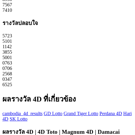
7567
7410
รางวัลปลอบใจ
5723
5101
1142
3855
5001
0763
0706
2568
0347
6525
ผลรางวัล 4D ที่เกี่ยวข้อง
cambodia_4d_results
GD Lotto
Grand Tiger Lotto
Perdana 4D
Hari
4D
SK Lotto
ผลรางวัล 4D | 4D Toto | Magnum 4D | Damacai