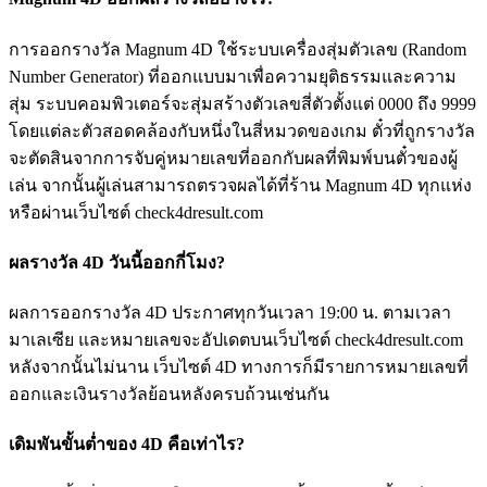
การออกรางวัล Magnum 4D ใช้ระบบเครื่องสุ่มตัวเลข (Random
Number Generator) ที่ออกแบบมาเพื่อความยุติธรรมและความ
สุ่ม ระบบคอมพิวเตอร์จะสุ่มสร้างตัวเลขสี่ตัวตั้งแต่ 0000 ถึง 9999
โดยแต่ละตัวสอดคล้องกับหนึ่งในสี่หมวดของเกม ตั๋วที่ถูกรางวัล
จะตัดสินจากการจับคู่หมายเลขที่ออกกับผลที่พิมพ์บนตั๋วของผู้
เล่น จากนั้นผู้เล่นสามารถตรวจผลได้ที่ร้าน Magnum 4D ทุกแห่ง
หรือผ่านเว็บไซต์ check4dresult.com
ผลรางวัล 4D วันนี้ออกกี่โมง?
ผลการออกรางวัล 4D ประกาศทุกวันเวลา 19:00 น. ตามเวลา
มาเลเซีย และหมายเลขจะอัปเดตบนเว็บไซต์ check4dresult.com
หลังจากนั้นไม่นาน เว็บไซต์ 4D ทางการก็มีรายการหมายเลขที่
ออกและเงินรางวัลย้อนหลังครบถ้วนเช่นกัน
เดิมพันขั้นต่ำของ 4D คือเท่าไร?