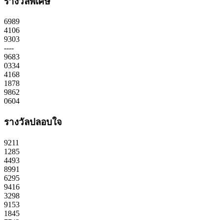
รางวัลพิเศษ
6989
4106
9303
----
9683
0334
4168
1878
9862
0604
รางวัลปลอบใจ
9211
1285
4493
8991
6295
9416
3298
9153
1845