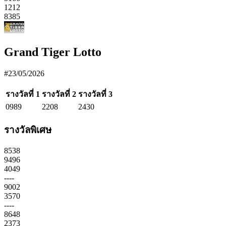
1212
8385
Grand Tiger Lotto
#23/05/2026
รางวัลที่ 1
รางวัลที่ 2
รางวัลที่ 3
0989
2208
2430
รางวัลพิเศษ
8538
9496
4049
----
9002
3570
----
8648
2373