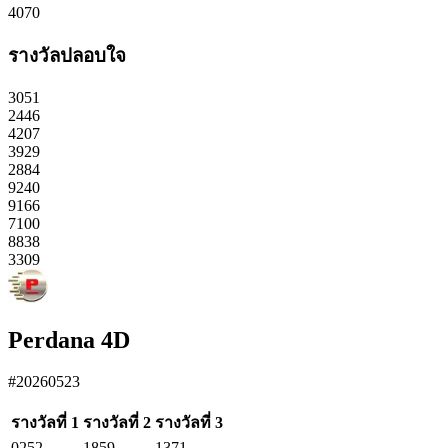
4070
รางวัลปลอบใจ
3051
2446
4207
3929
2884
9240
9166
7100
8838
3309
Perdana 4D
#20260523
รางวัลที่ 1
รางวัลที่ 2
รางวัลที่ 3
0252
1859
1371