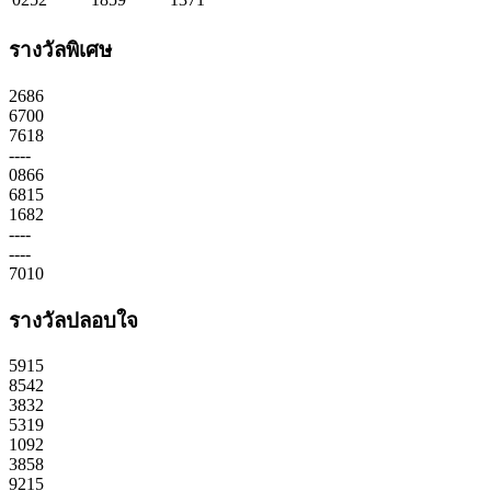
รางวัลพิเศษ
2686
6700
7618
----
0866
6815
1682
----
----
7010
รางวัลปลอบใจ
5915
8542
3832
5319
1092
3858
9215