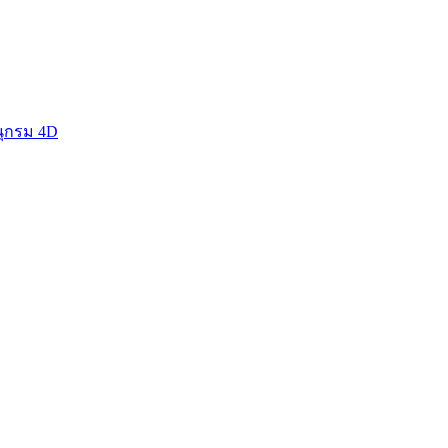
ุกรม 4D