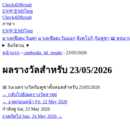
Check4DResult
EN
中文
MS
ไทย
Check4DResult
ภาษา:
EN
中文
MS
ไทย
มาเลเซียตะวันตก
มาเลเซียตะวันออก
สิงคโปร์
กัมพูชา
📖
พจนาน
ลิงก์ด่วน
▼
หน้าแรก
›
cambodia_4d_results
›
23/05/2026
ผลรางวัลสำหรับ 23/05/2026
📅 Sat
ผลรางวัลกัมพูชาทั้งหมดสำหรับ 23/05/2026
← กลับไปยังผลรางวัลล่าสุด
←
งวดก่อนหน้า
Fri, 22 May 2026
กำลังดู
Sat, 23 May 2026
งวดถัดไป
Sun, 24 May 2026
→