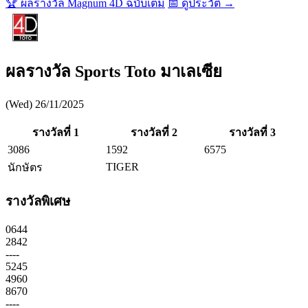
🏆 ผลรางวัล Magnum 4D ฉบับเต็ม
📅 ดูประวัติ →
ผลรางวัล Sports Toto มาเลเซีย
(Wed) 26/11/2025
รางวัลที่ 1
รางวัลที่ 2
รางวัลที่ 3
3086
1592
6575
TIGER
นักษัตร
รางวัลพิเศษ
0644
2842
----
5245
4960
8670
----