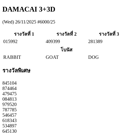
DAMACAI 3+3D
(Wed) 26/11/2025 #6000/25
รางวัลที่ 1
รางวัลที่ 2
รางวัลที่ 3
015992
409399
281389
โบนัส
RABBIT
GOAT
DOG
รางวัลพิเศษ
845104
874464
479475
084813
979520
787785
546457
618343
534897
645130