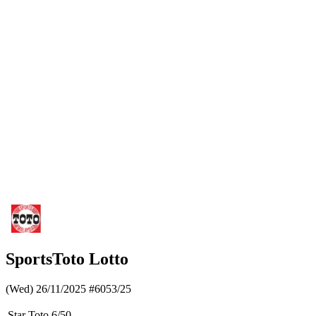
SportsToto Lotto
(Wed) 26/11/2025 #6053/25
Star Toto 6/50