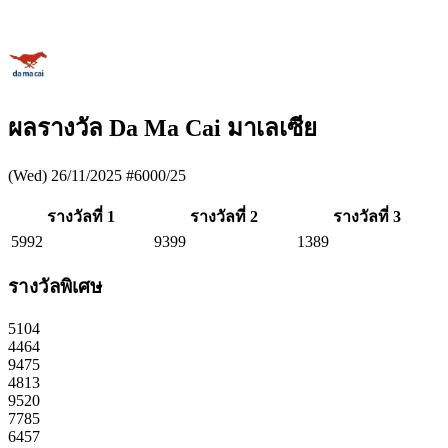
ผลรางวัล Da Ma Cai มาเลเซีย
(Wed) 26/11/2025 #6000/25
รางวัลที่ 1
รางวัลที่ 2
รางวัลที่ 3
5992
9399
1389
รางวัลพิเศษ
5104
4464
9475
4813
9520
7785
6457