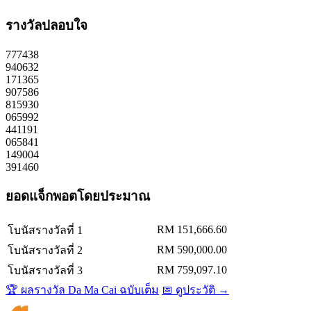
รางวัลปลอบใจ
777438
940632
171365
907586
815930
065992
441191
065841
149004
391460
ยอดแจ็กพอตโดยประมาณ
RM 151,666.60
โบนัสรางวัลที่ 1
RM 590,000.00
โบนัสรางวัลที่ 2
RM 759,097.10
โบนัสรางวัลที่ 3
🏆 ผลรางวัล Da Ma Cai ฉบับเต็ม
📅 ดูประวัติ →