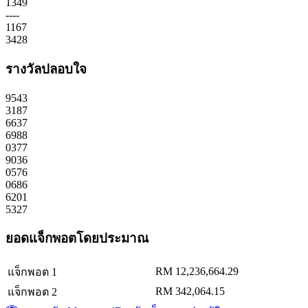
1349
----
1167
3428
รางวัลปลอบใจ
9543
3187
6637
6988
0377
9036
0576
0686
6201
5327
ยอดแจ็กพอตโดยประมาณ
RM 12,236,664.29
แจ็กพอต 1
RM 342,064.15
แจ็กพอต 2