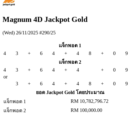
Magnum 4D Jackpot Gold
(Wed) 26/11/2025 #290/25
แจ็กพอต 1
4
3
+
6
4
+
4
8
+
0
9
แจ็กพอต 2
4
3
+
6
4
+
4
+
0
9
or
3
+
6
4
+
4
8
+
0
9
ยอด Jackpot Gold โดยประมาณ
RM 10,782,796.72
แจ็กพอต 1
RM 100,000.00
แจ็กพอต 2