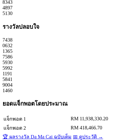
8343
4897
5130
รางวัลปลอบใจ
7438
0632
1365
7586
5930
5992
1191
5841
9004
1460
ยอดแจ็กพอตโดยประมาณ
RM 11,938,330.20
แจ็กพอต 1
RM 418,466.70
แจ็กพอต 2
🏆 ผลรางวัล Da Ma Cai ฉบับเต็ม
📅 ดูประวัติ →